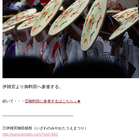
伊雑宮より御料田へ参進する。
続いて・・・
②御料田に参者するはこちら→★
———————————————————
①伊雑宮御田植祭（いざわのみやおたうえまつり）
http://isenosimako.com/?eid=682