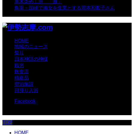
草木染め工房 「遊」
- 7,882 views
鳥羽・国崎で海女を生業とする岡本和歌子さん
- 6,988
views
HOME
地域のニュース
祭り
日本神話の神様
観光
飲食店
特産品
宿泊施設
日帰り入浴
Facebook
© 伊勢志摩.com
TOP
HOME