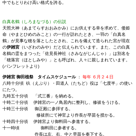
中でもとりわけ高い格式を誇る。
白真名鶴（しろまなづる）の伝説
天照大神（あまてらすおおみかみ）にお供えする幸を求めて、
倭姫
命（やまとひめのみこと）の一行が訪れたとき、一羽の「白真名
鶴」
が見事な穂を落としたとされ、これを備えて造られた宮が現在
の
伊雑宮
（いざわのみや）だと伝えられています。また、この白真
名鶴の霊をまつった
「佐見長神社（さみながじんじゃ）」は別名を
「穂落宮（ほとしみや）」とも呼ばれ、人々に親しまれています。
(パンフレットより)
伊雑宮 御田植祭 タイムスケジュール
：
毎年 ６月２４日
八時十分頃 杁（えぶり）・田道人（たちど）役は「七度半」の使い
にたつ。
九時五十分頃 「式三番」を納める。
十時二十分頃 伊雑宮の一ノ鳥居内に整列し、修祓をうける。
十時三十分頃 御正殿に参拝する。
修祓所にて神官より作長が早苗を授かる。
十時四十分頃 伊雑宮より御料田へ参進する。
十一時頃 御料田に参者する。
作長は左、右、中と早苗を奉下する。