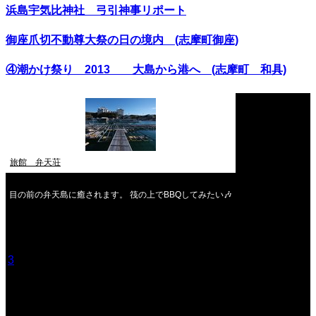
浜島宇気比神社 弓引神事リポート
御座爪切不動尊大祭の日の境内 (志摩町御座)
④潮かけ祭り 2013 大島から港へ (志摩町 和具)
旅館 弁天荘
目の前の弁天島に癒されます。 筏の上でBBQしてみたい🎶
2026年8月
月
火
水
木
金
土
日
1
2
3
4
5
6
7
8
9
10
11
12
13
14
15
16
17
18
19
20
21
22
23
24
25
26
27
28
29
30