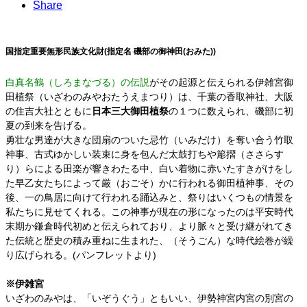
Share
国指定重要無形民族文化財(指定名 磯部の御神田(おみた))
白真名鶴（しろまなづる）の伝説
がその起源と伝えられる伊雑宮御
田植祭（いざわのみやおたうえまつり）は、千葉の香取神社、大阪
の住吉大社とともに
日本三大御田植祭
の１つに数えられ、磯部に初
夏の到来を告げる。
勇壮な男達が大きな団扇のついた忌竹（いみだけ）を奪い合う竹取
神事、古式ゆかしい装束に身を包んだ太鼓打ちや簓摺（ささらす
り）らによる田楽が響きわたる中、白い着物に赤いたすきがけをし
た早乙女たちによって厳（おごそ）かに行われる御田植神事、その
後、一の鳥居に向けて行われる踊込みと、祭りはいくつもの情景を
私たちに見せてくれる。この神事が現在の形になったのは平安時代
末期か鎌倉時代初めと伝えられており、より脈々と受け継がれてき
た伝統と歴史の積み重ねに生まれた、（そうごん）な時代絵巻が繰
り広げられる。(パンフレットより)
※伊雑宮
いざわのみやは、「いぞうぐう」ともいい、伊勢神宮内宮の別宮の