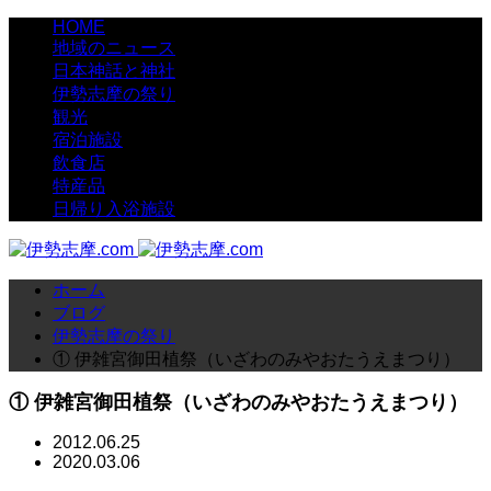
HOME
地域のニュース
日本神話と神社
伊勢志摩の祭り
観光
宿泊施設
飲食店
特産品
日帰り入浴施設
ホーム
ブログ
伊勢志摩の祭り
① 伊雑宮御田植祭（いざわのみやおたうえまつり）
① 伊雑宮御田植祭（いざわのみやおたうえまつり）
2012.06.25
2020.03.06