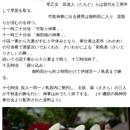
早乙女、田道人（たちど）らは苗代を三周半
して早苗を取る。
竹取神事に出る裸男は御料田に入り、苗取
りが済むのを待つ。
十一時二十分頃 「竹取り神事」。
十一時三十分頃 「御田植の神事」。
小謡一番から九番がすむと中休みとなり、奉仕者は若布（わかめ）
の引張肴で酒宴次いでおくわか、さいわかによる「刺鳥差（さいと
りさし）の舞」。
続いて小謡十番から十八番まで唄う。十三時頃終了。
十五時頃 「踊り込み」
御料田から約２時間かけて伊雑宮一ノ鳥居まで練
る。
十七時頃 役人一同一ノ鳥居内に整列し、太鼓、簓（ささら）の三人
が千秋楽の舞を行い、神事はめでたく終了する。 (※ 磯部の御神田
奉仕会より配布された資料より)