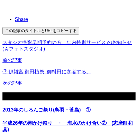
Share
この記事のタイトルとURLをコピーする
スタジオ撮影早期予約の方 年内特別サービス のお知らせ
(Ａフォトスタジオ)
前の記事
② 伊雑宮 御田植祭: 御料田に参者する。
次の記事
関連記事
2013年のしろんご祭り(鳥羽・菅島) ①
平成26年の潮かけ祭り ・ 海水のかけ合い② (志摩町和
具)