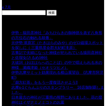
31
« 7月
検
索:
表示数
伊勢・猿田彦神社「みちひらきの御神徳を表す八角形
の方位石の触れる順番」
- 54,628 views
元伊勢 瀧原宮（たきはらのみや）のゼロ磁場スポット
を探しに（ 三重県度会郡大紀町滝原）
- 24,915 views
古事記で夫婦になった神様が祀られている猿田彦神社
と佐瑠女(さるめ)神社
- 21,857 views
大祓詞（おほはらへのことば）の中で唱えられる水の
神様 瀬織津姫（セオリツヒメ）
- 16,960 views
伊勢志摩サミット効果現れる横山展望台 (志摩市阿児
町)
- 10,374 views
『鵜方紅茶』をもう一度復活させよう!!
- 9,040 views
志摩s-1ぐらんぷりのスタンプラリー 16店舗制覇しま
した。
- 8,106 views
日本最古の神社が三重県の熊野にありました。花の窟
神社はイザナミノミコトのお墓
- 8,064 views