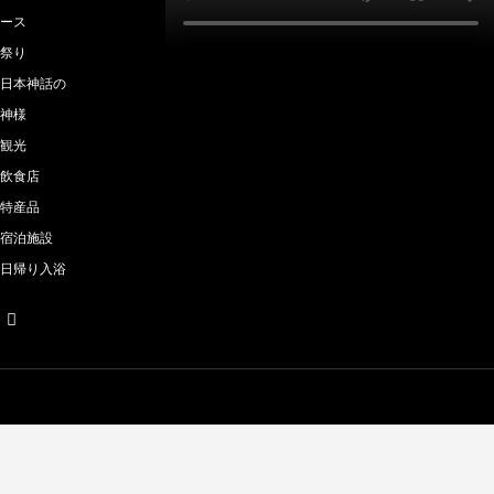
ース
祭り
日本神話の
神様
観光
飲食店
特産品
宿泊施設
日帰り入浴