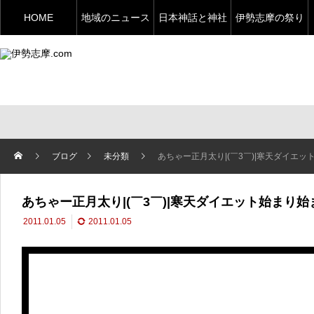
HOME
地域のニュース
日本神話と神社
伊勢志摩の祭り
ブログ
未分類
あちゃー正月太り|(￣3￣)|寒天ダイエ
あちゃー正月太り|(￣3￣)|寒天ダイエット始まり
2011.01.05
2011.01.05