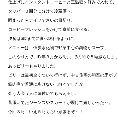
仕上げにインスタントコーヒーと三温糖を好みで入れて、
タッパー３回分に分けて冷蔵庫へ。
固まったらナイフでさいの目切り。
コーヒーフレッシュをかけて食前に食べる。
夕食は6時までに食べ終わるように。
メニューは、低炭水化物で野菜中心の鍋物かスープ。
このやり方で、昨年３月から6月までの間で８㎏減らしま
あっビリーもやりました。
ビリーは最初全くついて行けず、中古住宅の和室の床がブ
筋肉痛で普通に歩けないし散々でしたが、
会う人会う人に気付いてもらえるし、
昔履いてたジーンズやスカートが履けて嬉しかった～。
今回３㎏、いえ５㎏くらい頑張るぞ～！