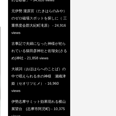
元伊勢 瀧原宮（たきはらのみや）
のゼロ磁場スポットを探しに（ 三
重県度会郡大紀町滝原）
- 24,916
views
古事記で夫婦になった神様が祀ら
れている猿田彦神社と佐瑠女(さる
め)神社
- 21,858 views
大祓詞（おほはらへのことば）の
中で唱えられる水の神様 瀬織津
姫（セオリツヒメ）
- 16,960
views
伊勢志摩サミット効果現れる横山
展望台 (志摩市阿児町)
- 10,375
views