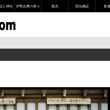
話と神社
伊勢志摩の祭り
観光
宿泊施設
飲
丁