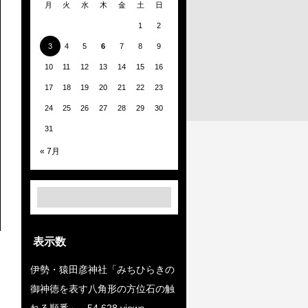
月
火
水
木
金
土
日
1
2
3
4
5
6
7
8
9
10
11
12
13
14
15
16
17
18
19
20
21
22
23
24
25
26
27
28
29
30
31
« 7月
表示数
伊勢・猿田彦神社「みちひらきの
御神徳を表す八角形の方位石の触
れる順番」
- 54,628 views