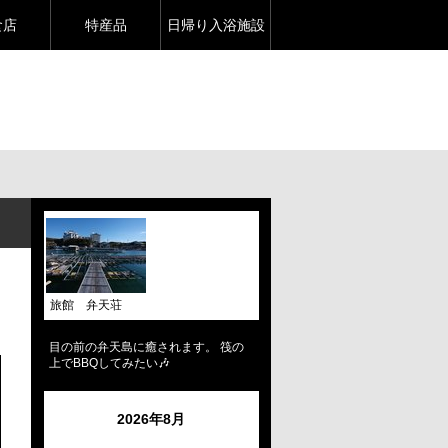
食店
特産品
日帰り入浴施設
旅館 弁天荘
目の前の弁天島に癒されます。 筏の
上でBBQしてみたい🎶
2026年8月