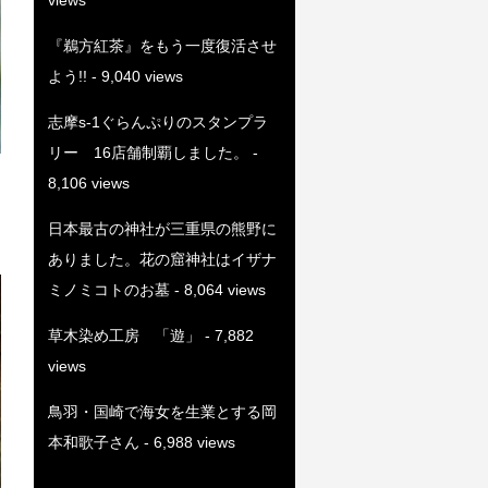
『鵜方紅茶』をもう一度復活させ
よう!!
- 9,040 views
志摩s-1ぐらんぷりのスタンプラ
リー 16店舗制覇しました。
-
8,106 views
日本最古の神社が三重県の熊野に
ありました。花の窟神社はイザナ
ミノミコトのお墓
- 8,064 views
草木染め工房 「遊」
- 7,882
views
鳥羽・国崎で海女を生業とする岡
本和歌子さん
- 6,988 views