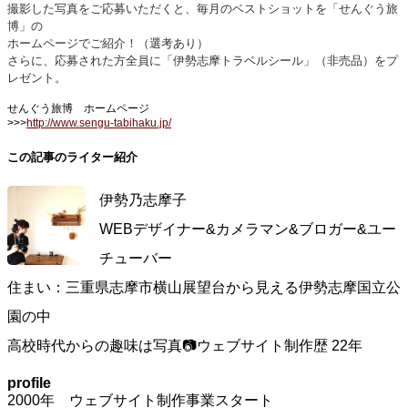
撮影した写真をご応募いただくと、毎月のベストショットを「せんぐう旅
博」の
ホームページでご紹介！（選考あり）
さらに、応募された方全員に「伊勢志摩トラベルシール」（非売品）をプ
レゼント。
せんぐう旅博 ホームページ
>>>
http://www.sengu-tabihaku.jp/
この記事のライター紹介
伊勢乃志摩子
WEBデザイナー&カメラマン&ブロガー&ユー
チューバー
住まい：三重県志摩市横山展望台から見える伊勢志摩国立公
園の中
高校時代からの趣味は写真📷ウェブサイト制作歴 22年
profile
2000年 ウェブサイト制作事業スタート