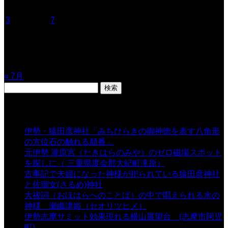
1
2
3
4
5
6
7
8
9
10
11
12
13
14
15
16
17
18
19
20
21
22
23
24
25
26
27
28
29
30
31
« 7月
検
索:
表示数
伊勢・猿田彦神社「みちひらきの御神徳を表す八角形
の方位石の触れる順番」
- 54,659 views
元伊勢 瀧原宮（たきはらのみや）のゼロ磁場スポット
を探しに（ 三重県度会郡大紀町滝原）
- 24,926 views
古事記で夫婦になった神様が祀られている猿田彦神社
と佐瑠女(さるめ)神社
- 21,861 views
大祓詞（おほはらへのことば）の中で唱えられる水の
神様 瀬織津姫（セオリツヒメ）
- 16,964 views
伊勢志摩サミット効果現れる横山展望台 (志摩市阿児
町)
- 10,375 views