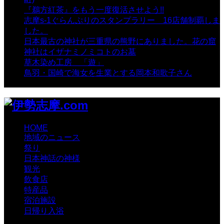
『鵜方紅茶』をもう一度復活させよう!!
- 9,040 views
志摩s-1ぐらんぷりのスタンプラリー 16店舗制覇しま
した。
- 8,106 views
日本最古の神社が三重県の熊野にありました。花の窟
神社はイザナミノミコトのお墓
- 8,070 views
草木染め工房 「遊」
- 7,885 views
鳥羽・国崎で海女を生業とする岡本和歌子さん
- 6,990
views
HOME
地域のニュース
祭り
日本神話の神様
観光
飲食店
特産品
宿泊施設
日帰り入浴