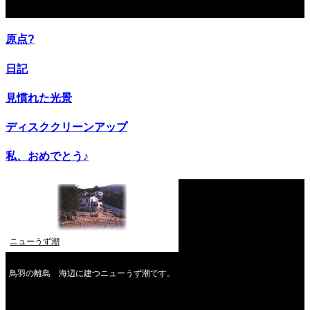
関連記事
原点?
日記
見慣れた光景
ディスククリーンアップ
私、おめでとう♪
ニューうず潮
鳥羽の離島 海辺に建つニューうず潮です。
2026年8月
月
火
水
木
金
土
日