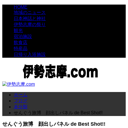
HOME
地域のニュース
日本神話と神社
伊勢志摩の祭り
観光
宿泊施設
飲食店
特産品
日帰り入浴施設
ホーム
ブログ
未分類
せんぐう旅博 顔出しパネル de Best Shot!!
せんぐう旅博 顔出しパネル de Best Shot!!