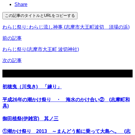
Share
この記事のタイトルとURLをコピーする
わらじ祭り: わらじ流し神事 (志摩市大王町波切 須場の浜)
前の記事
わらじ祭り(志摩市大王町 波切神社)
次の記事
関連記事
初穂曳（川曳き) 「練り」
平成26年の潮かけ祭り ・ 海水のかけ合い② (志摩町和
具)
御田植祭(伊雑宮) 其ノ三
①潮かけ祭り 2013 ～まんどう船に乗って大島へ。 (志