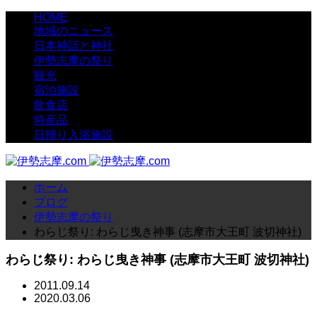
HOME
地域のニュース
日本神話と神社
伊勢志摩の祭り
観光
宿泊施設
飲食店
特産品
日帰り入浴施設
ホーム
ブログ
伊勢志摩の祭り
わらじ祭り: わらじ曳き神事 (志摩市大王町 波切神社)
わらじ祭り: わらじ曳き神事 (志摩市大王町 波切神社)
2011.09.14
2020.03.06