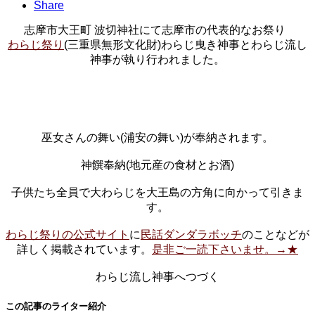
Share
志摩市大王町 波切神社にて志摩市の代表的なお祭り
わらじ祭り
(三重県無形文化財)わらじ曳き神事とわらじ流し
神事が執り行われました。
巫女さんの舞い(浦安の舞い)が奉納されます。
神饌奉納(地元産の食材とお酒)
子供たち全員で大わらじを大王島の方角に向かって引きま
す。
わらじ祭りの公式サイト
に
民話ダンダラボッチ
のことなどが
詳しく掲載されています。
是非ご一読下さいませ。→★
わらじ流し神事へつづく
この記事のライター紹介