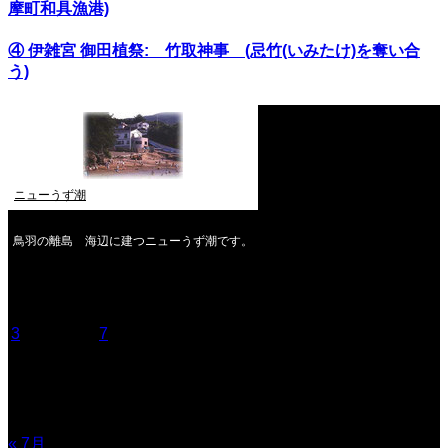
摩町和具漁港)
④ 伊雑宮 御田植祭: 竹取神事 (忌竹(いみたけ)を奪い合
う)
ニューうず潮
鳥羽の離島 海辺に建つニューうず潮です。
2026年8月
月
火
水
木
金
土
日
1
2
3
4
5
6
7
8
9
10
11
12
13
14
15
16
17
18
19
20
21
22
23
24
25
26
27
28
29
30
31
« 7月