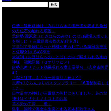
検
索:
表示数
伊勢・猿田彦神社「みちひらきの御神徳を表す八角形
の方位石の触れる順番」
- 54,676 views
元伊勢 瀧原宮（たきはらのみや）のゼロ磁場スポット
を探しに（ 三重県度会郡大紀町滝原）
- 24,926 views
古事記で夫婦になった神様が祀られている猿田彦神社
と佐瑠女(さるめ)神社
- 21,861 views
大祓詞（おほはらへのことば）の中で唱えられる水の
神様 瀬織津姫（セオリツヒメ）
- 16,964 views
伊勢志摩サミット効果現れる横山展望台 (志摩市阿児
町)
- 10,375 views
『鵜方紅茶』をもう一度復活させよう!!
- 9,040 views
志摩s-1ぐらんぷりのスタンプラリー 16店舗制覇しま
した。
- 8,106 views
日本最古の神社が三重県の熊野にありました。花の窟
神社はイザナミノミコトのお墓
- 8,070 views
草木染め工房 「遊」
- 7,885 views
鳥羽・国崎で海女を生業とする岡本和歌子さん
- 6,990