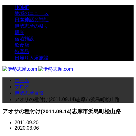
HOME
地域のニュース
日本神話と神社
伊勢志摩の祭り
観光
宿泊施設
飲食店
特産品
日帰り入浴施設
ホーム
ブログ
伊勢志摩百景
アオサの種付け(2011.09.14)志摩市浜島町桧山路
アオサの種付け(2011.09.14)志摩市浜島町桧山路
2011.09.20
2020.03.06