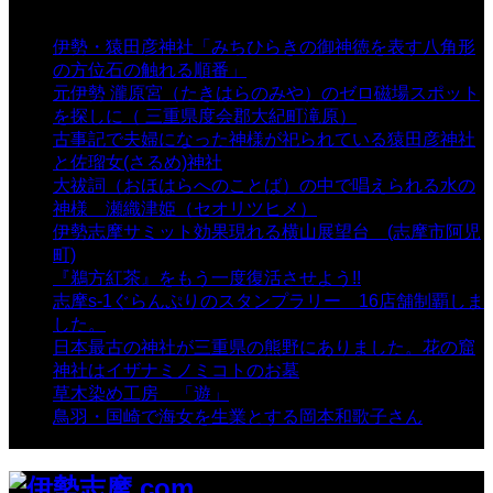
表示数
伊勢・猿田彦神社「みちひらきの御神徳を表す八角形
の方位石の触れる順番」
- 54,666 views
元伊勢 瀧原宮（たきはらのみや）のゼロ磁場スポット
を探しに（ 三重県度会郡大紀町滝原）
- 24,926 views
古事記で夫婦になった神様が祀られている猿田彦神社
と佐瑠女(さるめ)神社
- 21,861 views
大祓詞（おほはらへのことば）の中で唱えられる水の
神様 瀬織津姫（セオリツヒメ）
- 16,964 views
伊勢志摩サミット効果現れる横山展望台 (志摩市阿児
町)
- 10,375 views
『鵜方紅茶』をもう一度復活させよう!!
- 9,040 views
志摩s-1ぐらんぷりのスタンプラリー 16店舗制覇しま
した。
- 8,106 views
日本最古の神社が三重県の熊野にありました。花の窟
神社はイザナミノミコトのお墓
- 8,070 views
草木染め工房 「遊」
- 7,885 views
鳥羽・国崎で海女を生業とする岡本和歌子さん
- 6,990
views