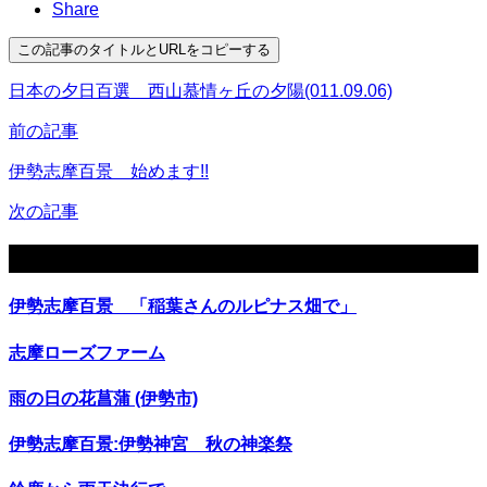
Share
この記事のタイトルとURLをコピーする
日本の夕日百選 西山慕情ヶ丘の夕陽(011.09.06)
前の記事
伊勢志摩百景 始めます!!
次の記事
関連記事
伊勢志摩百景 「稲葉さんのルピナス畑で」
志摩ローズファーム
雨の日の花菖蒲 (伊勢市)
伊勢志摩百景:伊勢神宮 秋の神楽祭