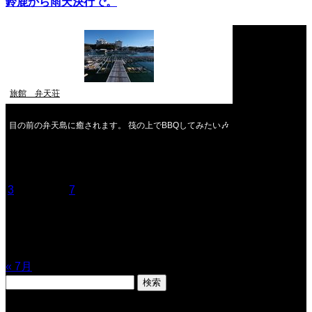
鈴鹿から雨天決行で。
旅館 弁天荘
目の前の弁天島に癒されます。 筏の上でBBQしてみたい🎶
2026年8月
月
火
水
木
金
土
日
1
2
3
4
5
6
7
8
9
10
11
12
13
14
15
16
17
18
19
20
21
22
23
24
25
26
27
28
29
30
31
« 7月
検
索: