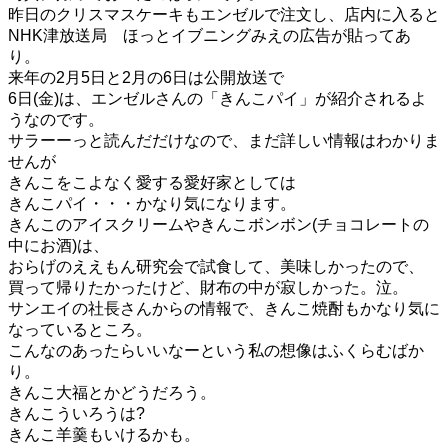
昨日のクリスマスケーキもエンゼルで注文し、店内に入ると
NHK津放送局 ほっとイブニングみえの広告が貼ってあ
り。
来年の2月5日と2月の6日は公開放送で
6日(金)は、エンゼルさんの「きんこパイ」が紹介されるよ
うなのです。
サラーーっと読んだだけなので、まだ詳しい情報はわかりま
せんが
きんこをこよなく愛する愛好家としては
きんこパイ・・・かなり気になります。
きんこのアイスクリームやきんこボンボン(チョコレートの
中にお酒)は、
おらげのええもん研究会で試食して、美味しかったので、
買って帰りたかったけど、財布の中が寂しかった。泣。
サンエイの社長さんからの情報で、きんこ焼酎もかなり気に
なっているところ。
こんなのあったらいいなーという私の想像はふくらむばか
り。
きんこ大福とかどうだろう。
きんこういろうは?
きんこ羊羹もいけるかも。