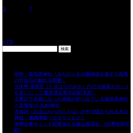
1
2
3
4
5
6
7
8
9
10
11
12
13
14
15
16
17
18
19
20
21
22
23
24
25
26
27
28
29
30
31
« 7月
検
索:
表示数
伊勢・猿田彦神社「みちひらきの御神徳を表す八角形
の方位石の触れる順番」
- 54,659 views
元伊勢 瀧原宮（たきはらのみや）のゼロ磁場スポット
を探しに（ 三重県度会郡大紀町滝原）
- 24,926 views
古事記で夫婦になった神様が祀られている猿田彦神社
と佐瑠女(さるめ)神社
- 21,861 views
大祓詞（おほはらへのことば）の中で唱えられる水の
神様 瀬織津姫（セオリツヒメ）
- 16,964 views
伊勢志摩サミット効果現れる横山展望台 (志摩市阿児
町)
- 10,375 views