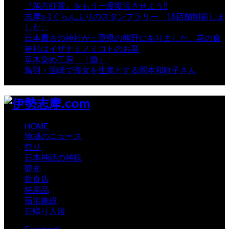
『鵜方紅茶』をもう一度復活させよう!!
- 9,040 views
志摩s-1ぐらんぷりのスタンプラリー 16店舗制覇しま
した。
- 8,106 views
日本最古の神社が三重県の熊野にありました。花の窟
神社はイザナミノミコトのお墓
- 8,070 views
草木染め工房 「遊」
- 7,885 views
鳥羽・国崎で海女を生業とする岡本和歌子さん
- 6,990
views
HOME
地域のニュース
祭り
日本神話の神様
観光
飲食店
特産品
宿泊施設
日帰り入浴