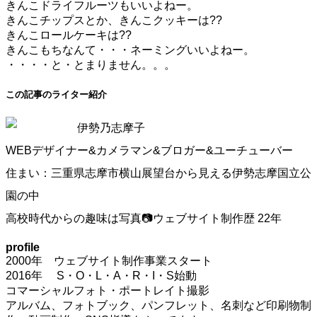
きんこドライフルーツもいいよねー。
きんこチップスとか、きんこクッキーは??
きんこロールケーキは??
きんこもちなんて・・・ネーミングいいよねー。
・・・・と・とまりません。。。
この記事のライター紹介
伊勢乃志摩子
WEBデザイナー&カメラマン&ブロガー&ユーチューバー
住まい：三重県志摩市横山展望台から見える伊勢志摩国立公
園の中
高校時代からの趣味は写真📷ウェブサイト制作歴 22年
profile
2000年 ウェブサイト制作事業スタート
2016年 S・O・L・A・R・I・S始動
コマーシャルフォト・ポートレイト撮影
アルバム、フォトブック、パンフレット、名刺など印刷物制