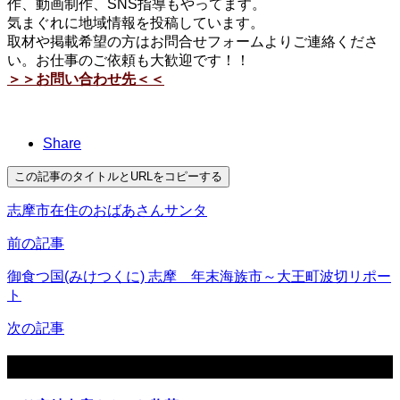
作、動画制作、SNS指導もやってます。
気まぐれに地域情報を投稿しています。
取材や掲載希望の方はお問合せフォームよりご連絡くださ
い。お仕事のご依頼も大歓迎です！！
＞＞お問い合わせ先＜＜
Share
この記事のタイトルとURLをコピーする
志摩市在住のおばあさんサンタ
前の記事
御食つ国(みけつくに) 志摩 年末海族市～大王町波切リポー
ト
次の記事
関連記事