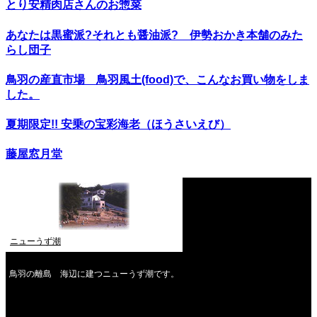
とり安精肉店さんのお惣菜
あなたは黒蜜派?それとも醤油派? 伊勢おかき本舗のみた
らし団子
鳥羽の産直市場 鳥羽風土(food)で、こんなお買い物をしま
した。
夏期限定!! 安乗の宝彩海老（ほうさいえび）
藤屋窓月堂
ニューうず潮
鳥羽の離島 海辺に建つニューうず潮です。
2026年8月
月
火
水
木
金
土
日