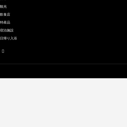
観光
飲食店
特産品
宿泊施設
日帰り入浴