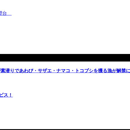
展望台
が素潜りであわび・サザエ・ナマコ・トコブシを獲る漁が解禁
ビス！