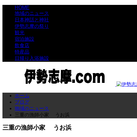
HOME
地域のニュース
日本神話と神社
伊勢志摩の祭り
観光
宿泊施設
飲食店
特産品
日帰り入浴施設
ホーム
ブログ
地域のニュース
三重の漁師小家 うお浜
三重の漁師小家 うお浜