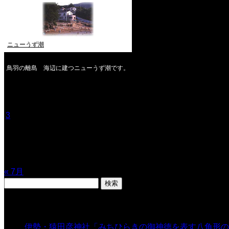
ニューうず潮
鳥羽の離島 海辺に建つニューうず潮です。
2026年8月
月
火
水
木
金
土
日
1
2
3
4
5
6
7
8
9
10
11
12
13
14
15
16
17
18
19
20
21
22
23
24
25
26
27
28
29
30
31
« 7月
検
索:
表示数
伊勢・猿田彦神社「みちひらきの御神徳を表す八角形の