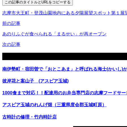
この記事のタイトルとURLをコピーする
志摩市大王町・登茂山園地内にある夕陽展望スポット第１
前の記事
あのりふぐが食べられる「まるせい」が再オープン
次の記事
関連記事
南伊勢町・宿田曽で「おとこあま」と呼ばれる海士(かいし)
彼岸花と案山子 (アスピア玉城)
1000食まで対応！！配達用のお弁当専門店の志摩フードサー
アスピア玉城のれんげ畑（三重県度会郡玉城町原）
古時計の修理・竹内時計店