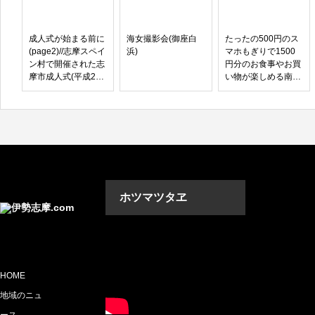
成人式が始まる前に
海女撮影会(御座白
たったの500円のス
(page2)//志摩スペイ
浜)
マホもぎりで1500
ン村で開催された志
円分のお食事やお買
摩市成人式(平成25
い物が楽しめる南伊
年度)
勢イベント
ホツマツタヱ
動画プレーヤー
HOME
地域のニュ
ース