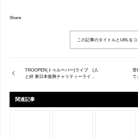
Share
この記事のタイトルとURLを
TROOPER(トゥルーパー)ライブ (人
菅
と絆 東日本復興チャリティーライブ
て
イベントin香良洲)
関連記事