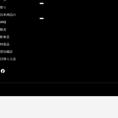
00:00
祭り
00:00
07:18
日本神話の
神様
観光
飲食店
特産品
宿泊施設
日帰り入浴