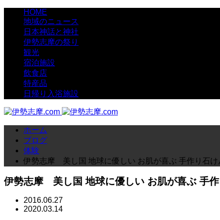
HOME
地域のニュース
日本神話と神社
伊勢志摩の祭り
観光
宿泊施設
飲食店
特産品
日帰り入浴施設
ホーム
ブログ
体験
伊勢志摩 美し国 地球に優しい お肌が喜ぶ 手作り石け
伊勢志摩 美し国 地球に優しい お肌が喜ぶ 手作
2016.06.27
2020.03.14