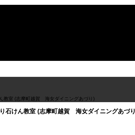
ん教室 (志摩町越賀 海女ダイニングあづり)
り石けん教室 (志摩町越賀 海女ダイニングあづり