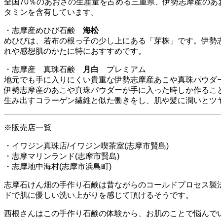
全国70％のあおさの生産量を占める三重県、伊勢志摩産の
タミンを含有しています。
・志摩産めひび石鹸
海松
めひびは、若布の根っ子の少し上にある「芽株」です。伊勢
れや感想肌のかたに特におすすめです。
・志摩産 真珠石鹸
月白
プレミアム
地元でも手に入りにくい貴重な伊勢志摩産あこや真珠パウダー
伊勢志摩産のあこや真珠パウダーが手に入った時しか作るこ
生み出すコラーゲン繊維と似た働きをし、肌や髪に潤いとツ
※販売店一覧
・イワジン真珠店/イワジン喫茶室(志摩市賢島)
・志摩マリンランド(志摩市賢島)
・志摩地中海村(志摩市浜島町)
志摩石けん畑の手作り石鹸は昔ながらのコールドプロセス製
ドで肌に優しい洗い上がりを感じて頂けるそうです。
西根さんはこの手作り石鹸の体験から、お肌のことで悩んで