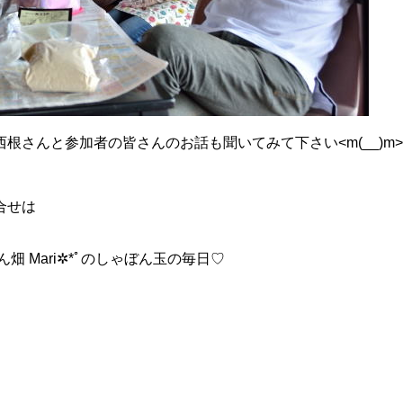
さんと参加者の皆さんのお話も聞いてみて下さい<m(__)m>
合せは
畑 Mari✲*ﾟのしゃぼん玉の毎日♡