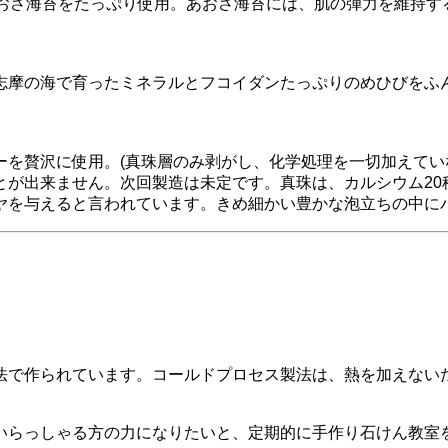
あおさ海苔をたっぷり使用。あおさ海苔には、肌の弾力を維持す
志摩の海で育ったミネラルとフコイダンたっぷりのめひびをふ
を贅沢に使用。(真珠層のみ剥がし、化学処理を一切加えてい
とが出来ません。次回製造は未定です。真珠は、カルシウム20
ヤを与えると言われています。きめ細かい豊かな泡立ちの中に
法で作られています。コールドプロセス製法は、熱を加えない
いらっしゃる方の力になりたいと、定期的に手作り石けん教室