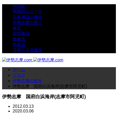
HOME
地域のニュース
日本神話と神社
伊勢志摩の祭り
観光
宿泊施設
飲食店
特産品
日帰り入浴施設
ホーム
ブログ
伊勢志摩の観光
伊勢志摩 国府白浜海岸(志摩市阿児町)
伊勢志摩 国府白浜海岸(志摩市阿児町)
2012.03.13
2020.03.06