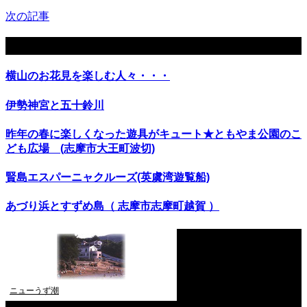
次の記事
関連記事
横山のお花見を楽しむ人々・・・
伊勢神宮と五十鈴川
昨年の春に楽しくなった遊具がキュート★ともやま公園のこ
ども広場 (志摩市大王町波切)
賢島エスパーニャクルーズ(英虞湾遊覧船)
あづり浜とすずめ島（ 志摩市志摩町越賀 ）
ニューうず潮