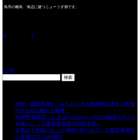
鳥羽の離島 海辺に建つニューうず潮です。
2026年8月
月
火
水
木
金
土
日
1
2
3
4
5
6
7
8
9
10
11
12
13
14
15
16
17
18
19
20
21
22
23
24
25
26
27
28
29
30
31
« 7月
検
索:
表示数
伊勢・猿田彦神社「みちひらきの御神徳を表す八角形
の方位石の触れる順番」
- 54,659 views
元伊勢 瀧原宮（たきはらのみや）のゼロ磁場スポット
を探しに（ 三重県度会郡大紀町滝原）
- 24,926 views
古事記で夫婦になった神様が祀られている猿田彦神社
と佐瑠女(さるめ)神社
- 21,861 views