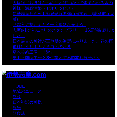
大祓詞（おほはらへのことば）の中で唱えられる水の
神様 瀬織津姫（セオリツヒメ）
- 16,964 views
伊勢志摩サミット効果現れる横山展望台 (志摩市阿児
町)
- 10,375 views
『鵜方紅茶』をもう一度復活させよう!!
- 9,040 views
志摩s-1ぐらんぷりのスタンプラリー 16店舗制覇しま
した。
- 8,106 views
日本最古の神社が三重県の熊野にありました。花の窟
神社はイザナミノミコトのお墓
- 8,070 views
草木染め工房 「遊」
- 7,885 views
鳥羽・国崎で海女を生業とする岡本和歌子さん
- 6,990
views
HOME
地域のニュース
祭り
日本神話の神様
観光
飲食店