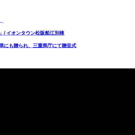
。
）」/ イオンタウン松阪船江別棟
は県にも贈られ、三重県庁にて贈呈式