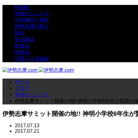
HOME
地域のニュース
日本神話と神社
伊勢志摩の祭り
観光
宿泊施設
飲食店
特産品
日帰り入浴施設
ホーム
ブログ
地域のニュース
伊勢志摩サミット開催の地!! 神明小学校6年生が賢島の
伊勢志摩サミット開催の地!! 神明小学校6年生が
2017.07.13
2017.07.21