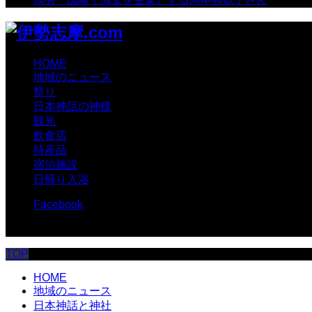
HOME
地域のニュース
祭り
日本神話の神様
観光
飲食店
特産品
宿泊施設
日帰り入浴
Facebook
© 伊勢志摩.com
TOP
HOME
地域のニュース
日本神話と神社