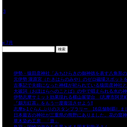
1
2
3
4
5
6
7
8
9
10
11
12
13
14
15
16
17
18
19
20
21
22
23
24
25
26
27
28
29
30
31
« 7月
検
索:
表示数
伊勢・猿田彦神社「みちひらきの御神徳を表す八角形の
元伊勢 瀧原宮（たきはらのみや）のゼロ磁場スポット
古事記で夫婦になった神様が祀られている猿田彦神社と佐
大祓詞（おほはらへのことば）の中で唱えられる水の神
伊勢志摩サミット効果現れる横山展望台 (志摩市阿児町
『鵜方紅茶』をもう一度復活させよう!!
- 9,040 views
志摩s-1ぐらんぷりのスタンプラリー 16店舗制覇しま
日本最古の神社が三重県の熊野にありました。花の窟神
草木染め工房 「遊」
- 7,885 views
鳥羽・国崎で海女を生業とする岡本和歌子さん
- 6,990 