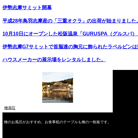
伊勢志摩サミット開幕
平成28年鳥羽志摩産の「三重オクラ」の出荷が始まりました
10月10日にオープンした松阪温泉「GURUSPA（グルスパ
伊勢志摩G7サミットで首脳達の胸元に飾られたラペルピン
ハウスメーカーの展示場をレンタルしました。
檜扇荘
檜のお風呂がおすすめ。お食事処のテーブルも檜の一枚板です。
2026年8月
月
火
水
木
金
土
日