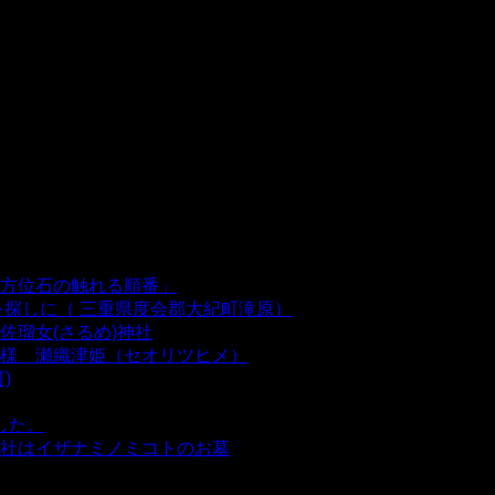
方位石の触れる順番」
- 54,641 views
を探しに（ 三重県度会郡大紀町滝原）
- 24,921 views
瑠女(さるめ)神社
- 21,859 views
様 瀬織津姫（セオリツヒメ）
- 16,961 views
)
- 10,375 views
した。
- 8,106 views
社はイザナミノミコトのお墓
- 8,068 views
views