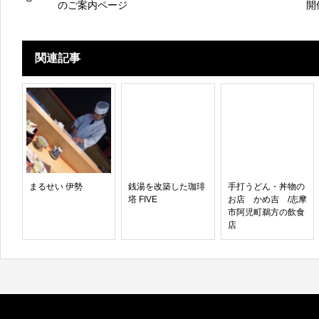
のご案内ページ
開
関連記事
まるせい 伊勢
銭湯を改築した珈琲
手打うどん・丼物の
塔 FIVE
お店 かめ吉 /志摩
市阿児町鵜方の飲食
店