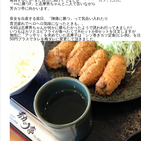
勝負するとき! また自分に負けそうなとき ・・・「カツ」だけに
「○○に勝つ!!」と志摩男ちゃんと二人で言いながら
芳カツ亭に向かいます。
長女を出産する前日
、「陣痛に勝つ」って気合い入れたり
育児疲れでヘロヘロ気味になったときも。。
今回は志摩男ちゃんが何かに勝ちたかったようで誘われ行ってきました!
いつもはカツとエビフライが食べたくてAセットかBセットを注文しますが
無性に「アッサリ」を求めていた志摩子は「シソ巻きカツ定食(ヒレ肉)」を注
50円プラスでタレを梅ダレに変更して頂きました。