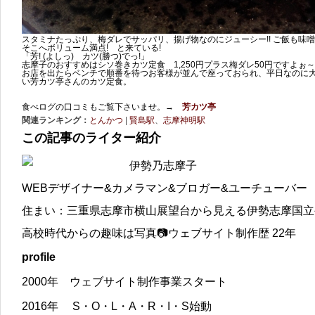
スタミナたっぷり、梅ダレでサッパリ、揚げ物なのにジューシー!! ご飯も味噌
そこへボリューム満点! と来ている!
「芳! (よしっ) カツ(勝つ)でっ!」
志摩子のおすすめはシソ巻きカツ定食 1,250円プラス梅ダレ50円ですよぉ
お店を出たらベンチで順番を待つお客様が並んで座っておられ、平日なのに大
い芳カツ亭さんのカツ定食。
食
べログの口コミもご覧下さいませ。→
芳カツ亭
関連ランキング：
とんかつ
|
賢島駅
、
志摩神明駅
この記事のライター紹介
伊勢乃志摩子
WEBデザイナー&カメラマン&ブロガー&ユーチューバー
住まい：三重県志摩市横山展望台から見える伊勢志摩国立
高校時代からの趣味は写真📷ウェブサイト制作歴 22年
profile
2000年 ウェブサイト制作事業スタート
2016年 S・O・L・A・R・I・S始動