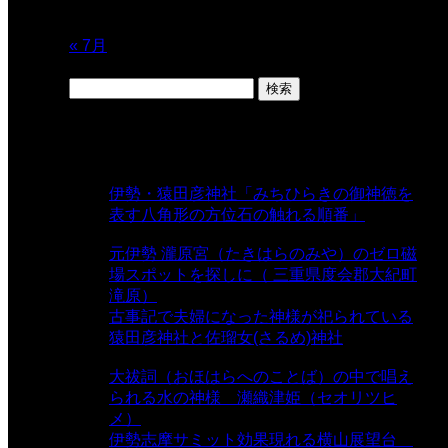
24
25
26
27
28
29
30
31
« 7月
検
索:
表示数
伊勢・猿田彦神社「みちひらきの御神徳を
表す八角形の方位石の触れる順番」
-
54,635 views
元伊勢 瀧原宮（たきはらのみや）のゼロ磁
場スポットを探しに（ 三重県度会郡大紀町
滝原）
- 24,920 views
古事記で夫婦になった神様が祀られている
猿田彦神社と佐瑠女(さるめ)神社
- 21,858
views
大祓詞（おほはらへのことば）の中で唱え
られる水の神様 瀬織津姫（セオリツヒ
メ）
- 16,960 views
伊勢志摩サミット効果現れる横山展望台