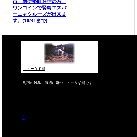
市・南伊勢町在住の方
ワンコインで賢島エスパ
ーニャクルーズが出来ま
す。(10/31まで)
ニューうず潮
鳥羽の離島 海辺に建つニューうず潮です。
2026年8月
月
火
水
木
金
土
日
1
2
3
4
5
6
7
8
9
10
11
12
13
14
15
16
17
18
19
20
21
22
23