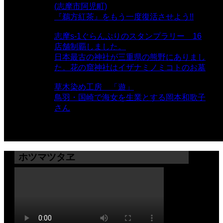
(志摩市阿児町)
- 10,375 views
『鵜方紅茶』をもう一度復活させよう!!
-
9,040 views
志摩s-1ぐらんぷりのスタンプラリー 16
店舗制覇しました。
- 8,106 views
日本最古の神社が三重県の熊野にありまし
た。花の窟神社はイザナミノミコトのお墓
- 8,064 views
草木染め工房 「遊」
- 7,883 views
鳥羽・国崎で海女を生業とする岡本和歌子
さん
- 6,988 views
ホツマツタヱ