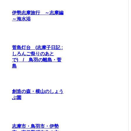
伊勢志摩旅行 ～志摩編
～海水浴
菅島灯台 (志摩子日記 :
しろんご祭りのあと
で) / 鳥羽の離島・菅
島
創造の森・横山のしょう
ぶ園
志摩市・鳥羽市・伊勢