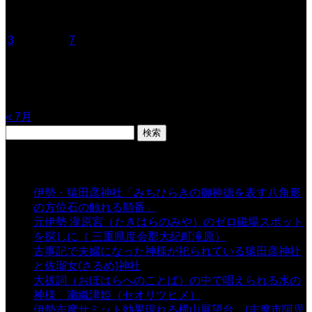
月
火
水
木
金
土
日
1
2
3
4
5
6
7
8
9
10
11
12
13
14
15
16
17
18
19
20
21
22
23
24
25
26
27
28
29
30
31
« 7月
検
索:
表示数
伊勢・猿田彦神社「みちひらきの御神徳を表す八角形
の方位石の触れる順番」
- 54,719 views
元伊勢 瀧原宮（たきはらのみや）のゼロ磁場スポット
を探しに（ 三重県度会郡大紀町滝原）
- 24,935 views
古事記で夫婦になった神様が祀られている猿田彦神社
と佐瑠女(さるめ)神社
- 21,861 views
大祓詞（おほはらへのことば）の中で唱えられる水の
神様 瀬織津姫（セオリツヒメ）
- 16,971 views
伊勢志摩サミット効果現れる横山展望台 (志摩市阿児