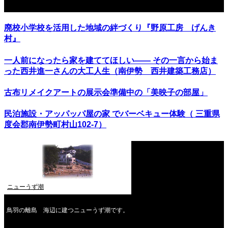
関連記事
廃校小学校を活用した地域の絆づくり『野原工房 げんき
村』
一人前になったら家を建ててほしい—— その一言から始ま
った西井進一さんの大工人生（南伊勢 西井建築工務店）
古布リメイクアートの展示会準備中の「美映子の部屋」
民泊施設・アッパッパ屋の家 でバーベキュー体験（ 三重県
度会郡南伊勢町村山102-7）
ニューうず潮
鳥羽の離島 海辺に建つニューうず潮です。
2026年8月