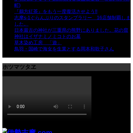
町)
- 10,375 views
『鵜方紅茶』をもう一度復活させよう!!
- 9,040 views
志摩s-1ぐらんぷりのスタンプラリー 16店舗制覇しま
した。
- 8,106 views
日本最古の神社が三重県の熊野にありました。花の窟
神社はイザナミノミコトのお墓
- 8,073 views
草木染め工房 「遊」
- 7,885 views
鳥羽・国崎で海女を生業とする岡本和歌子さん
- 6,990
views
ホツマツタヱ