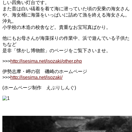
しい四角い灯台です。
また昔は白い礒着を着て海に潜っていた頃の安乗の海女さん
や、海女桶に海藻をいっぱいに詰めて漁を終える海女さん。
沖丸。
小学校の木造の校舎など。貴重なお宝写真ばかり。
他にもお母さんが海藻採りの作業中、浜で遊んでいる子供た
ちなど
是非「懐かし博物館」のページをご覧下さいませ。
>>>
http://isesima.net/isozaki/other.php
伊勢志摩・岬の宿 磯崎のホームページ
>>>
http://isesima.net/isozaki/
(ホームページ制作 えぶりしんぐ)