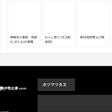
神御衣の素材 和妙
わらじ祭り (大王町
第54回伊勢えび祭
(にぎたえ)の奉職
波切)
ホツマツタヱ