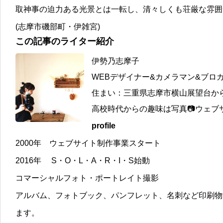
取神事の迫力ある光景とは一転し、清々しくも荘厳な雰囲
(志摩市磯部町・伊雑宮)
この記事のライター紹介
伊勢乃志摩子
WEBデザイナー&カメラマン&ブロ
住まい：三重県志摩市横山展望台か
高校時代からの趣味は写真📷ウェブサ
profile
2000年 ウェブサイト制作事業スタート
2016年 S・O・L・A・R・I・S始動
コマーシャルフォト・ポートレイト撮影
アルバム、フォトブック、パンフレット、名刺など印刷物
ます。