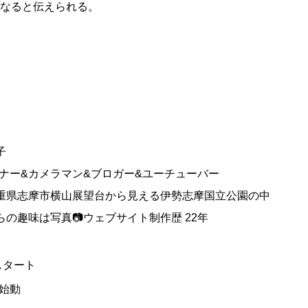
なると伝えられる。
子
イナー&カメラマン&ブロガー&ユーチューバー
重県志摩市横山展望台から見える伊勢志摩国立公園の中
の趣味は写真📷ウェブサイト制作歴 22年
スタート
・S始動