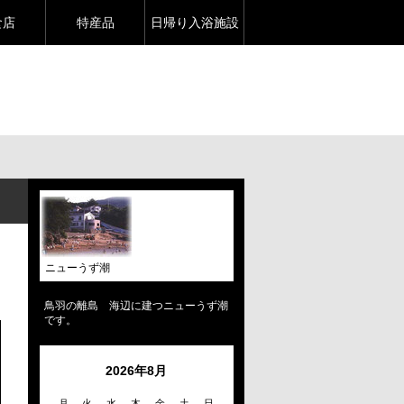
食店
特産品
日帰り入浴施設
ニューうず潮
鳥羽の離島 海辺に建つニューうず潮
です。
2026年8月
月
火
水
木
金
土
日