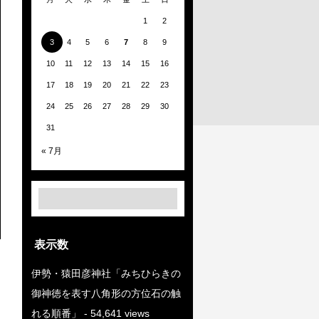
1
2
3
4
5
6
7
8
9
10
11
12
13
14
15
16
17
18
19
20
21
22
23
24
25
26
27
28
29
30
31
« 7月
表示数
伊勢・猿田彦神社「みちひらきの
御神徳を表す八角形の方位石の触
れる順番」
- 54,641 views