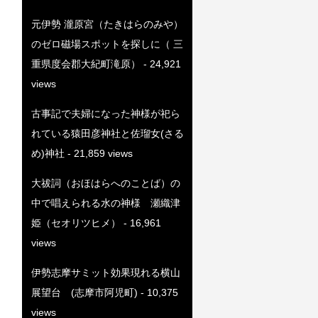
元伊勢 瀧原宮（たきはらのみや）
のゼロ磁場スポットを探しに（ 三
重県度会郡大紀町滝原）
- 24,921
views
古事記で夫婦になった神様が祀ら
れている猿田彦神社と佐瑠女(さる
め)神社
- 21,859 views
大祓詞（おほはらへのことば）の
中で唱えられる水の神様 瀬織津
姫（セオリツヒメ）
- 16,961
views
伊勢志摩サミット効果現れる横山
展望台 (志摩市阿児町)
- 10,375
views