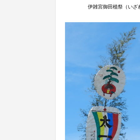
伊雑宮御田植祭（いざ