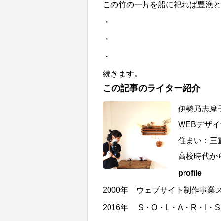
この竹の一片を船に祀れば豊漁と
・
・
・
続きます。
この記事のライター紹介
伊勢乃志摩
WEBデザ
住まい：三
高校時代から
profile
2000年 ウェブサイト制作事業
2016年 S・O・L・A・R・I