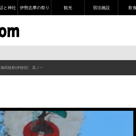
話と神社
伊勢志摩の祭り
観光
宿泊施設
飲
御田植祭(伊雑宮) 其ノ一
一