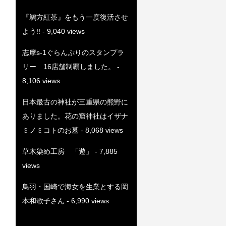
『鵜方紅茶』をもう一度復活させ
よう!!
- 9,040 views
志摩s-1ぐらんぷりのスタンプラ
リー 16店舗制覇しました。
-
8,106 views
日本最古の神社が三重県の熊野に
ありました。花の窟神社はイザナ
ミノミコトのお墓
- 8,068 views
草木染め工房 「遊」
- 7,885
views
鳥羽・国崎で海女を生業とする岡
本和歌子さん
- 6,990 views