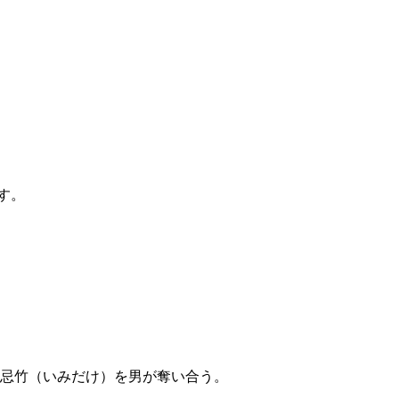
す。
忌竹（いみだけ）を男が奪い合う。