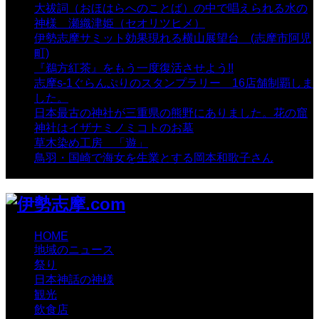
大祓詞（おほはらへのことば）の中で唱えられる水の
神様 瀬織津姫（セオリツヒメ）
- 16,970 views
伊勢志摩サミット効果現れる横山展望台 (志摩市阿児
町)
- 10,375 views
『鵜方紅茶』をもう一度復活させよう!!
- 9,040 views
志摩s-1ぐらんぷりのスタンプラリー 16店舗制覇しま
した。
- 8,106 views
日本最古の神社が三重県の熊野にありました。花の窟
神社はイザナミノミコトのお墓
- 8,070 views
草木染め工房 「遊」
- 7,885 views
鳥羽・国崎で海女を生業とする岡本和歌子さん
- 6,990
views
HOME
地域のニュース
祭り
日本神話の神様
観光
飲食店