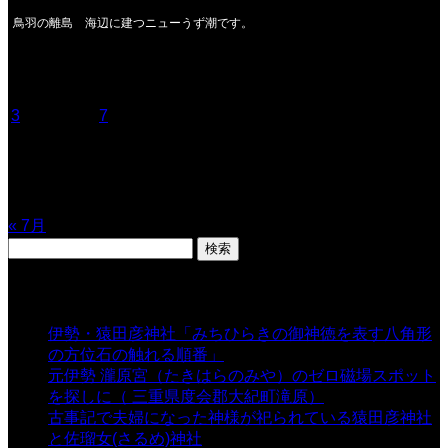
鳥羽の離島 海辺に建つニューうず潮です。
2026年8月
月
火
水
木
金
土
日
1
2
3
4
5
6
7
8
9
10
11
12
13
14
15
16
17
18
19
20
21
22
23
24
25
26
27
28
29
30
31
« 7月
検
索:
表示数
伊勢・猿田彦神社「みちひらきの御神徳を表す八角形
の方位石の触れる順番」
- 54,677 views
元伊勢 瀧原宮（たきはらのみや）のゼロ磁場スポット
を探しに（ 三重県度会郡大紀町滝原）
- 24,928 views
古事記で夫婦になった神様が祀られている猿田彦神社
と佐瑠女(さるめ)神社
- 21,861 views