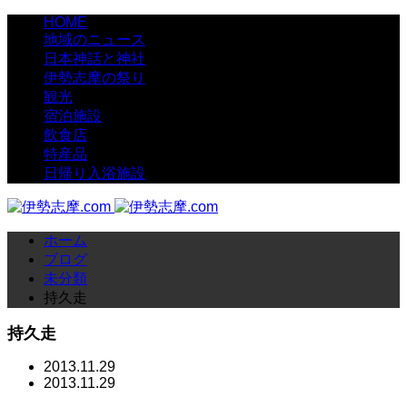
HOME
地域のニュース
日本神話と神社
伊勢志摩の祭り
観光
宿泊施設
飲食店
特産品
日帰り入浴施設
ホーム
ブログ
未分類
持久走
持久走
2013.11.29
2013.11.29