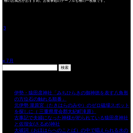
檜のお風呂がおすすめ。お食事処のテーブルも檜の一枚板です。
2026年8月
月
火
水
木
金
土
日
1
2
3
4
5
6
7
8
9
10
11
12
13
14
15
16
17
18
19
20
21
22
23
24
25
26
27
28
29
30
31
« 7月
検
索:
表示数
伊勢・猿田彦神社「みちひらきの御神徳を表す八角形
の方位石の触れる順番」
- 54,627 views
元伊勢 瀧原宮（たきはらのみや）のゼロ磁場スポット
を探しに（ 三重県度会郡大紀町滝原）
- 24,915 views
古事記で夫婦になった神様が祀られている猿田彦神社
と佐瑠女(さるめ)神社
- 21,857 views
大祓詞（おほはらへのことば）の中で唱えられる水の