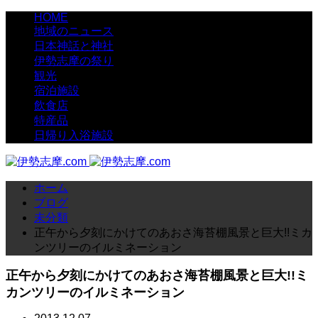
HOME
地域のニュース
日本神話と神社
伊勢志摩の祭り
観光
宿泊施設
飲食店
特産品
日帰り入浴施設
ホーム
ブログ
未分類
正午から夕刻にかけてのあおさ海苔棚風景と巨大!!ミカ
ンツリーのイルミネーション
正午から夕刻にかけてのあおさ海苔棚風景と巨大!!ミ
カンツリーのイルミネーション