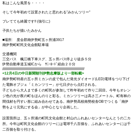
私はこんな風景を・・・・
そして今年初めて設置されたと思われる”みかんツリー”
ブレてても綺麗です!! (強引に)
子供たちが描いたみかん
■場所:
度会郡南伊勢町五ヶ所浦3917
南伊勢町町民文化会館駐車場
交通機関
三交バス 楓江橋下車スグ、五ヶ所バス停より徒歩５分
伊勢自動車道玉城ICから ｻﾆｰﾛｰﾄﾞ経由２０分
////////////////////////////////////////////////////////////////////////////////////////////
<12月4日の中日新聞朝刊伊勢志摩版より一部転載>
南伊勢町特産の五ヶ所ミカンの皮で包んだ発光ダイオード(LED)電球を
つり下げ
た電飾オブジェ「ミカンツリー」が七日夕から点灯される。
子どもから大人まで多くの町民が参加して昨年初めて作り二回目。
今年もオレン
ジ色の光が夜の町をほんのりと彩る。
ミカンツリーは高さ三メートル。町有林の
間伐材を円すい形に組み合わせてある。南伊勢高校南勢校舎OBでつくる「南伊
勢をより元気にする会」が中心となり企画した。
設置箇所は、五ヶ所浦の町民文化会館と村山のふれあいセンターなんとうの二カ
所。今年は町民文化会館のツリーには電球千八百個を、ふれあいセンターには千
二百個を取り付ける。