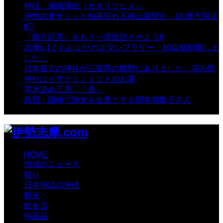
神様 瀬織津姫（セオリツヒメ）
- 16,960 views
伊勢志摩サミット効果現れる横山展望台 (志摩市阿児
町)
- 10,374 views
『鵜方紅茶』をもう一度復活させよう!!
- 9,040 views
志摩s-1ぐらんぷりのスタンプラリー 16店舗制覇しま
した。
- 8,106 views
日本最古の神社が三重県の熊野にありました。花の窟
神社はイザナミノミコトのお墓
- 8,064 views
草木染め工房 「遊」
- 7,882 views
鳥羽・国崎で海女を生業とする岡本和歌子さん
- 6,987
views
HOME
地域のニュース
祭り
日本神話の神様
観光
飲食店
特産品