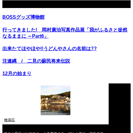
関連記事
BOSSグッズ博物館
行ってきました! 岡村廣治写真作品展「我がふるさと徒然
なるままに ～Part6」
出来たてほやほや!!うどんやさんの名前は??
注連縄 / 二見の蘇民将来伝説
12月の始まり
檜扇荘