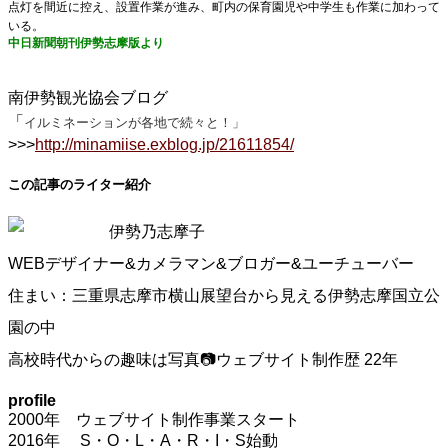
点灯を間近に控え、設置作業が進み、町内の保育園児や中学生も作業に加わって
いる。
中日新聞朝刊伊勢志摩版より
南伊勢観光協会ブログ
「
イルミネーションが各地で続々と！」
>>>
http://minamiise.exblog.jp/21611854/
この記事のライター紹介
伊勢乃志摩子
WEBデザイナー&カメラマン&ブロガー&ユーチューバー
住まい：三重県志摩市横山展望台から見える伊勢志摩国立公
園の中
高校時代からの趣味は写真📷ウェブサイト制作歴 22年
profile
2000年 ウェブサイト制作事業スタート
2016年 S・O・L・A・R・I・S始動