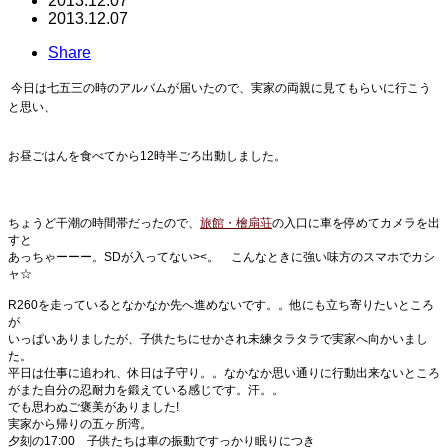
2013.12.07
2013.12.07
Share
今日は七五三の時のアルバムが届いたので、実家の両親に見てもらいに行こう
と思い、
お昼ごはんを食べてから12時半ごろ出動しました。
ちょうど干潮の時間帯だったので、
旅館・檜扇荘
の入口に車を停めてカメラを出
すと
あっちゃーーー。SDが入ってない><。 こんなときに強い味方のスマホでカシ
ャ☆
R260を走っているとなかなか先へ進めないです。。他にも立ち寄りたいところ
が
いっぱいありましたが、子供たちにせかされ未練タラタラで実家へ向かいまし
た。
平日は仕事に追われ、休日は子守り。。なかなか思い通りに行動出来ないところ
がまた自分の忍耐力を鍛えている感じです。汗。。
でも思わぬご褒美がありました!
実家から帰りの五ヶ所湾。
夕刻の17:00 子供たちは車の振動ですっかり眠りにつき