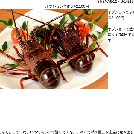
(お盆の8/12～8/14は
オプションで鮑1匹2,100円
オプションで伊
匹2,100円
オプションで造
盛り5,250円で
す。
たらんとってーな。いつでもいいで返してぇな。」そして蛸１匹とお土産に頂きまし