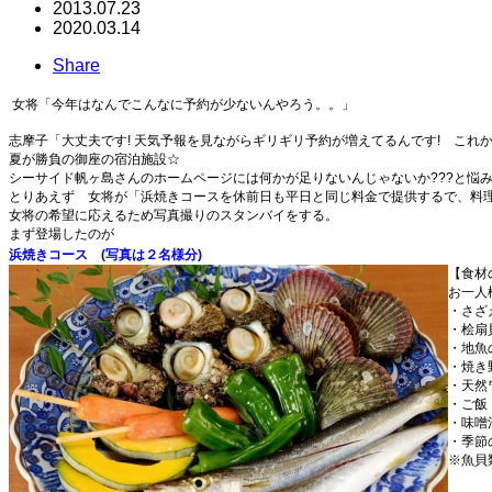
2013.07.23
2020.03.14
Share
女将「今年はなんでこんなに予約が少ないんやろう。。」
志摩子「大丈夫です! 天気予報を見ながらギリギリ予約が増えてるんです! これ
夏が勝負の御座の宿泊施設☆
シーサイド帆ヶ島さんのホームページには何かが足りないんじゃないか???と悩
とりあえず 女将が「浜焼きコースを休前日も平日と同じ料金で提供するで、料
女将の希望に応えるため写真撮りのスタンバイをする。
まず登場したのが
浜焼きコ
ース
(写真は２名様分)
【食材
お一人
・さざ
・桧扇
・地魚
・焼き
・天然
・ご飯
・味噌
・季節
※魚貝