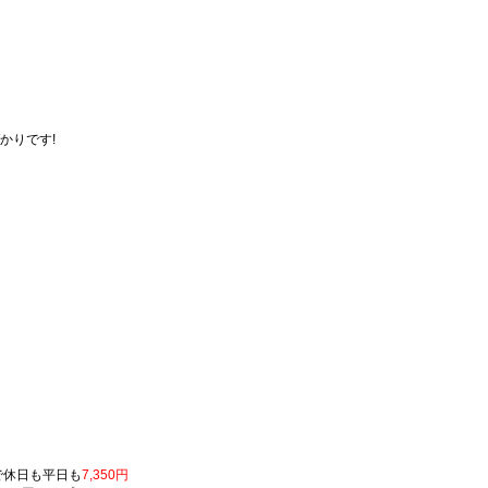
かりです!
で休日も平日も
7,350円