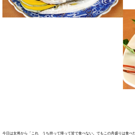
今日は女将から「これ うち持って帰って皆で食べない。でもこの
舟盛りは食べ