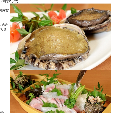
2000円アップ)
勢海老1
りの舟
承りま
た。