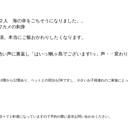
と２人 海の幸をごちそうになりました。。
ワカメの刺身
自家製のキュウリ漬。本当にご飯おかわりしたくなります。
い声に裏返し「はいっ!帆ヶ島でございます!っ」声・・変わ
10畳から12畳あり、ペットとの宿泊もOKですし、小さいお子様連れのご家族にと
別々で１軒屋になっていますので予約の際に是非お問い合わせください。