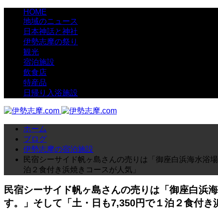
HOME
地域のニュース
日本神話と神社
伊勢志摩の祭り
観光
宿泊施設
飲食店
特産品
日帰り入浴施設
ホーム
ブログ
伊勢志摩の宿泊施設
民宿シーサイド帆ヶ島さんの売りは「御座白浜海水浴場
泊２食付き浜焼きコースが人気」
民宿シーサイド帆ヶ島さんの売りは「御座白浜海
す。」そして「土・日も7,350円で１泊２食付