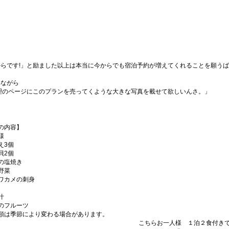
からです!」と励ました以上は本当に今からでも宿泊予約が増えてくれることを願うば
みながら
理のページにこのプランを売ってくような大きな写真を載せて欲しいんさ。」
の内容】
様
え3個
貝2個
の塩焼き
野菜
ワカメの刺身
汁
のフルーツ
類は季節により変わる場合があります。
こちらお一人様 １泊２食付き