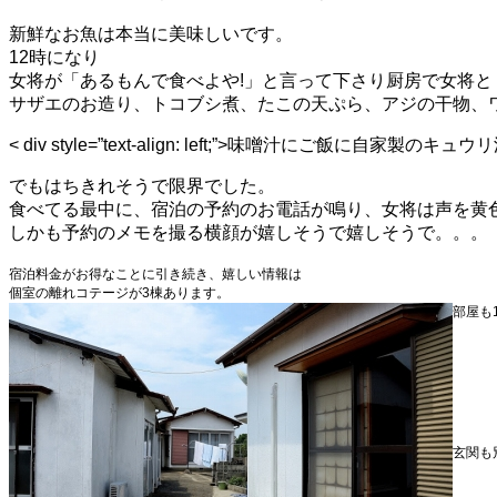
新鮮なお魚は本当に美味しいです。
12時になり
女将が「あるもんで食べよや!」と言って下さり厨房で女将
サザエのお造り、トコブシ煮、たこの天ぷら、アジの干物、
< div style=”text-align: left;”>味噌汁にご飯に
でもはちきれそうで限界でした。
食べてる最中に、宿泊の予約のお電話が鳴り、女将は声を黄色
しかも予約のメモを撮る横顔が嬉しそうで嬉しそうで。。。
宿泊料金がお得なことに引き続き、嬉しい情報は
個室の離れコテージが3棟あります。
部屋も
玄関も