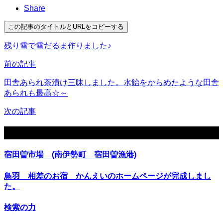
Share
この記事のタイトルとURLをコピーする
残り雪で雪だるま作りました♪
前の記事
田舎あられ茶漬け三昧しました。水飴をからめたような田舎
あられも最高☆～
次の記事
関連記事
宿田曽市場 (南伊勢町 宿田曽漁港)
鳥羽 相差のお宿 かんえいのホームページが完成しまし
た。
検索の力