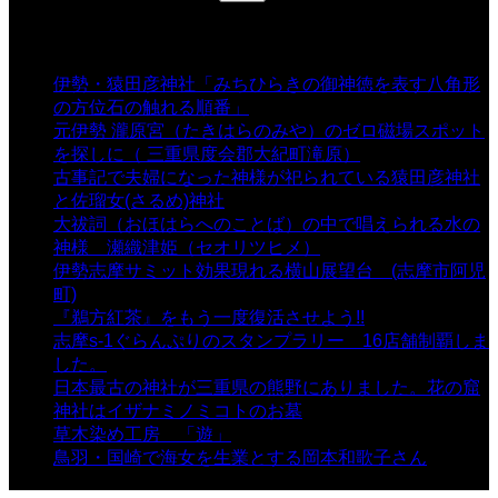
索:
表示数
伊勢・猿田彦神社「みちひらきの御神徳を表す八角形
の方位石の触れる順番」
- 54,635 views
元伊勢 瀧原宮（たきはらのみや）のゼロ磁場スポット
を探しに（ 三重県度会郡大紀町滝原）
- 24,920 views
古事記で夫婦になった神様が祀られている猿田彦神社
と佐瑠女(さるめ)神社
- 21,858 views
大祓詞（おほはらへのことば）の中で唱えられる水の
神様 瀬織津姫（セオリツヒメ）
- 16,960 views
伊勢志摩サミット効果現れる横山展望台 (志摩市阿児
町)
- 10,375 views
『鵜方紅茶』をもう一度復活させよう!!
- 9,040 views
志摩s-1ぐらんぷりのスタンプラリー 16店舗制覇しま
した。
- 8,106 views
日本最古の神社が三重県の熊野にありました。花の窟
神社はイザナミノミコトのお墓
- 8,066 views
草木染め工房 「遊」
- 7,884 views
鳥羽・国崎で海女を生業とする岡本和歌子さん
- 6,988
views