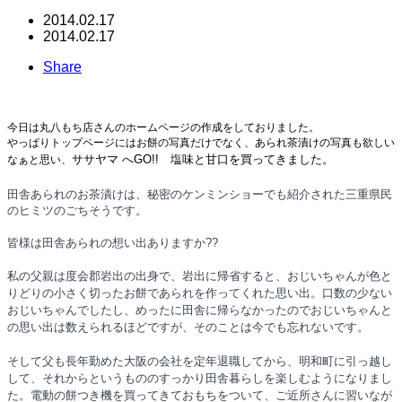
2014.02.17
2014.02.17
Share
今日は丸八もち店さんのホームページの作成をしておりました。
やっぱりトップページにはお餅の写真だけでなく、あられ茶漬けの写真も欲しい
ササヤマ へGO!! 塩味と甘口を買ってきました。
なぁと思い、
田舎あられのお茶漬けは、秘密のケンミンショーでも紹介された三重県民
のヒミツのごちそうです。
皆様は田舎あられの想い出ありますか??
私の父親は度会郡岩出の出身で、
岩出に帰省すると、おじいちゃんが色と
りどりの小さく切ったお餅であられを作ってくれた思い出。口数の少ない
おじいちゃんでしたし、めったに田舎に帰らなかったのでおじいちゃんと
の思い出は数えられるほどですが、そのことは今でも忘れないです。
そして父も長年勤めた大阪の会社を定年退職してから、明和町に引っ越し
して、それからというもののすっかり田舎暮らしを楽しむようになりまし
た。電動の餅つき機を買ってきておもちをついて、ご近所さんに習いなが