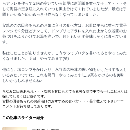
らアラレを作って２階の空いている部屋に新聞紙を並べて干して・・・そ
して海苔の空き瓶に入れていつも沢山分けてくれていましたが、最近は手
間もかかるためかめっきり作らなくなってしまいました。
父親のこの田舎あられのお気に入りの食べ方は、お皿に平らに並べて電子
レンジで２分ほどチンして、ドンブリにアラレを入れた上から永谷園のお
茶づけをふりかけてお湯を注いで、何ともいえず美味しそうに食べていま
す。
私はしたことがありませんが、こうやってブログを書いてるとやってみた
くなりました。明日 やってみます(笑)
他にも、塩コンブをかけたり、永谷園の松茸の吸い物をかけたりする人も
いるみたいですね。これも明日、やってみます!こぶ茶をかけるのも美味
しいかもしれませんね♪
ちなみに田舎あられ・・・塩味も甘口もとても素朴な味で中でも干しエビ入りは
探してしまうほど好きです。
皆様の田舎あられのお茶漬けのおすすめの食べ方・・・是非教えて下さい*^^*
コメントお待ち致しております。
この記事のライター紹介