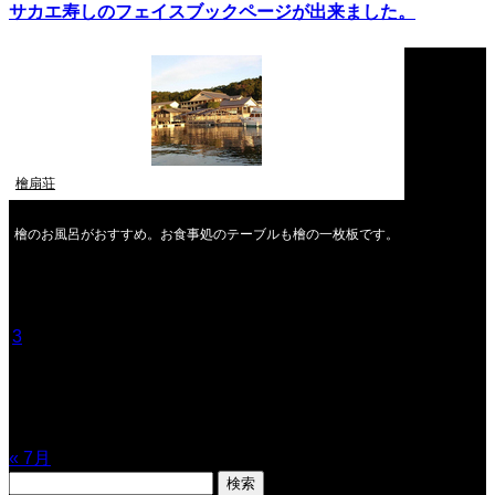
サカエ寿しのフェイスブックページが出来ました。
檜扇荘
檜のお風呂がおすすめ。お食事処のテーブルも檜の一枚板です。
2026年8月
月
火
水
木
金
土
日
1
2
3
4
5
6
7
8
9
10
11
12
13
14
15
16
17
18
19
20
21
22
23
24
25
26
27
28
29
30
31
« 7月
検