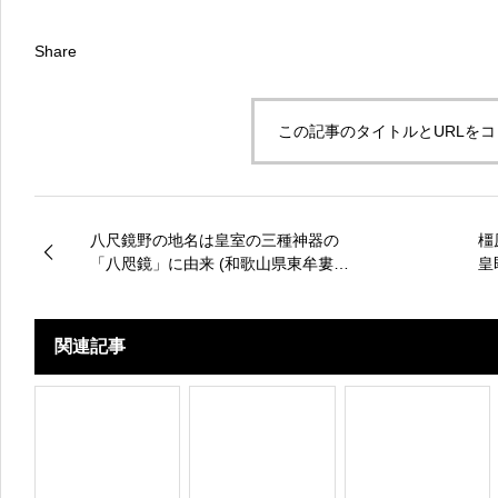
Share
この記事のタイトルとURLを
八尺鏡野の地名は皇室の三種神器の
橿
「八咫鏡」に由来 (和歌山県東牟婁郡
皇
那智勝浦町八尺鏡野)
関連記事