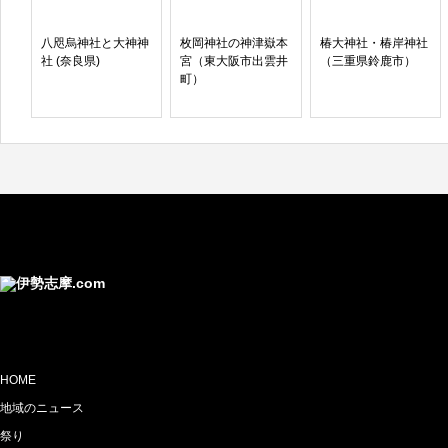
八咫烏神社と大神神
枚岡神社の神津嶽本
椿大神社・椿岸神社
社 (奈良県)
宮（東大阪市出雲井
（三重県鈴鹿市）
町）
HOME
地域のニュース
祭り