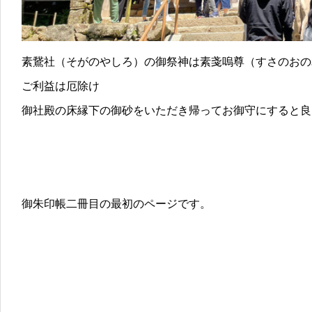
素鵞社（そがのやしろ）の御祭神は素戔嗚尊（すさのおの
ご利益は厄除け
御社殿の床縁下の御砂をいただき帰ってお御守にすると良
御朱印帳二冊目の最初のページです。