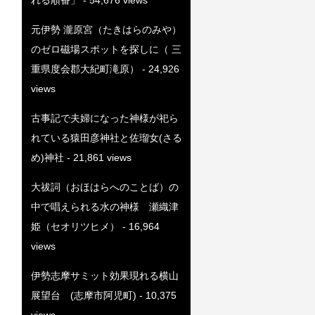
元伊勢 瀧原宮（たきはらのみや）
のゼロ磁場スポットを探しに（ 三
重県度会郡大紀町滝原）
- 24,926
views
古事記で夫婦になった神様が祀ら
れている猿田彦神社と佐瑠女(さる
め)神社
- 21,861 views
大祓詞（おほはらへのことば）の
中で唱えられる水の神様 瀬織津
姫（セオリツヒメ）
- 16,964
views
伊勢志摩サミット効果現れる横山
展望台 (志摩市阿児町)
- 10,375
views