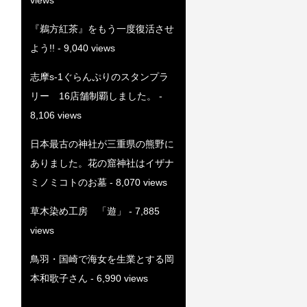
『鵜方紅茶』をもう一度復活させ
よう!!
- 9,040 views
志摩s-1ぐらんぷりのスタンプラ
リー 16店舗制覇しました。
-
8,106 views
日本最古の神社が三重県の熊野に
ありました。花の窟神社はイザナ
ミノミコトのお墓
- 8,070 views
草木染め工房 「遊」
- 7,885
views
鳥羽・国崎で海女を生業とする岡
本和歌子さん
- 6,990 views