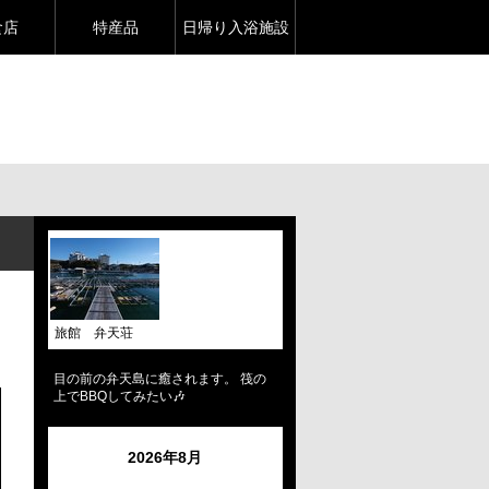
食店
特産品
日帰り入浴施設
旅館 弁天荘
目の前の弁天島に癒されます。 筏の
上でBBQしてみたい🎶
2026年8月