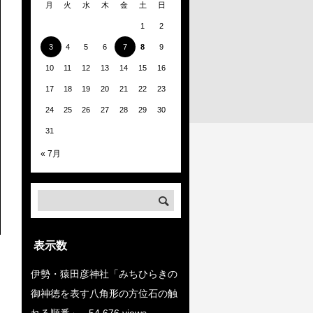
月
火
水
木
金
土
日
1
2
3
4
5
6
7
8
9
10
11
12
13
14
15
16
17
18
19
20
21
22
23
24
25
26
27
28
29
30
31
« 7月
表示数
伊勢・猿田彦神社「みちひらきの
御神徳を表す八角形の方位石の触
れる順番」
- 54,676 views