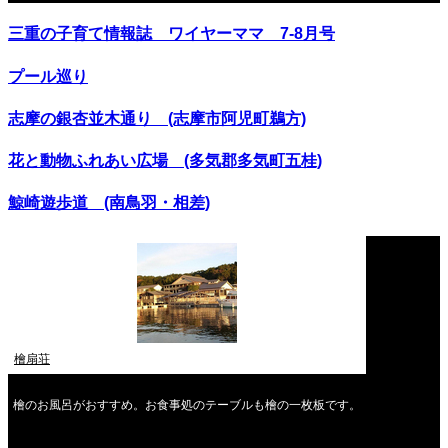
三重の子育て情報誌 ワイヤーママ 7-8月号
プール巡り
志摩の銀杏並木通り (志摩市阿児町鵜方)
花と動物ふれあい広場 (多気郡多気町五桂)
鯨崎遊歩道 (南鳥羽・相差)
檜扇荘
檜のお風呂がおすすめ。お食事処のテーブルも檜の一枚板です。
2026年8月