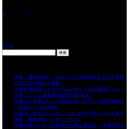
月
火
水
木
金
土
日
1
2
3
4
5
6
7
8
9
10
11
12
13
14
15
16
17
18
19
20
21
22
23
24
25
26
27
28
29
30
31
« 7月
検
索:
表示数
伊勢・猿田彦神社「みちひらきの御神徳を表す八角形
の方位石の触れる順番」
- 54,670 views
元伊勢 瀧原宮（たきはらのみや）のゼロ磁場スポット
を探しに（ 三重県度会郡大紀町滝原）
- 24,926 views
古事記で夫婦になった神様が祀られている猿田彦神社
と佐瑠女(さるめ)神社
- 21,861 views
大祓詞（おほはらへのことば）の中で唱えられる水の
神様 瀬織津姫（セオリツヒメ）
- 16,964 views
伊勢志摩サミット効果現れる横山展望台 (志摩市阿児