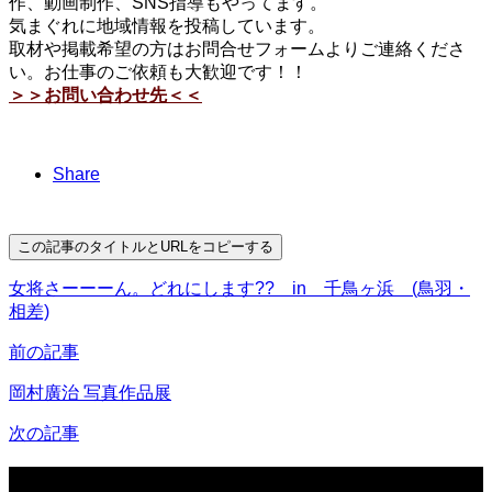
作、動画制作、SNS指導もやってます。
気まぐれに地域情報を投稿しています。
取材や掲載希望の方はお問合せフォームよりご連絡くださ
い。お仕事のご依頼も大歓迎です！！
＞＞お問い合わせ先＜＜
Share
この記事のタイトルとURLをコピーする
女将さーーーん。どれにします?? in 千鳥ヶ浜 (鳥羽・
相差)
前の記事
岡村廣治 写真作品展
次の記事
関連記事