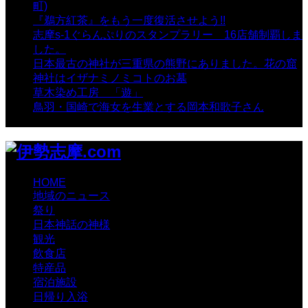
町)
- 10,375 views
『鵜方紅茶』をもう一度復活させよう!!
- 9,040 views
志摩s-1ぐらんぷりのスタンプラリー 16店舗制覇しま
した。
- 8,106 views
日本最古の神社が三重県の熊野にありました。花の窟
神社はイザナミノミコトのお墓
- 8,070 views
草木染め工房 「遊」
- 7,885 views
鳥羽・国崎で海女を生業とする岡本和歌子さん
- 6,990
views
HOME
地域のニュース
祭り
日本神話の神様
観光
飲食店
特産品
宿泊施設
日帰り入浴