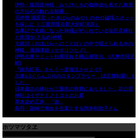
伊勢・猿田彦神社「みちひらきの御神徳を表す八角形
の方位石の触れる順番」
- 54,719 views
元伊勢 瀧原宮（たきはらのみや）のゼロ磁場スポット
を探しに（ 三重県度会郡大紀町滝原）
- 24,934 views
古事記で夫婦になった神様が祀られている猿田彦神社
と佐瑠女(さるめ)神社
- 21,861 views
大祓詞（おほはらへのことば）の中で唱えられる水の
神様 瀬織津姫（セオリツヒメ）
- 16,970 views
伊勢志摩サミット効果現れる横山展望台 (志摩市阿児
町)
- 10,375 views
『鵜方紅茶』をもう一度復活させよう!!
- 9,040 views
志摩s-1ぐらんぷりのスタンプラリー 16店舗制覇しま
した。
- 8,106 views
日本最古の神社が三重県の熊野にありました。花の窟
神社はイザナミノミコトのお墓
- 8,073 views
草木染め工房 「遊」
- 7,885 views
鳥羽・国崎で海女を生業とする岡本和歌子さん
- 6,990
views
ホツマツタヱ