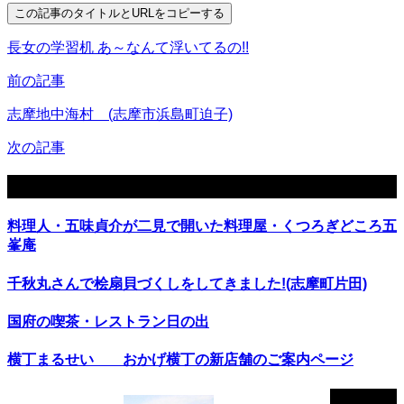
この記事のタイトルとURLをコピーする
長女の学習机 あ～なんて浮いてるの!!
前の記事
志摩地中海村 (志摩市浜島町迫子)
次の記事
関連記事
料理人・五味貞介が二見で開いた料理屋・くつろぎどころ五
峯庵
千秋丸さんで桧扇貝づくしをしてきました!(志摩町片田)
国府の喫茶・レストラン日の出
横丁まるせい おかげ横丁の新店舗のご案内ページ