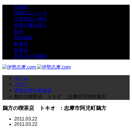
HOME
地域のニュース
日本神話と神社
伊勢志摩の祭り
観光
宿泊施設
飲食店
特産品
日帰り入浴施設
ホーム
ブログ
伊勢志摩の飲食店
鵜方の喫茶店 トキオ : 志摩市阿児町鵜方
鵜方の喫茶店 トキオ : 志摩市阿児町鵜方
2011.03.22
2011.03.22