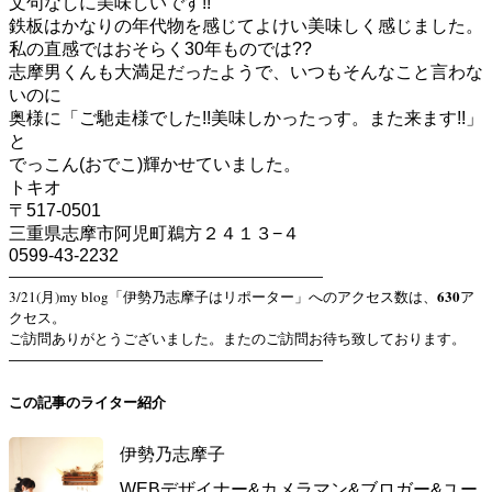
文句なしに美味しいです!!
鉄板はかなりの年代物を感じてよけい美味しく感じました。
私の直感ではおそらく30年ものでは??
志摩男くんも大満足だったようで、いつもそんなこと言わな
いのに
奥様に「ご馳走様でした!!美味しかったっす。また来ます!!」
と
でっこん(おでこ)輝かせていました。
トキオ
〒517-0501
三重県志摩市阿児町鵜方２４１３−４
0599-43-2232
——————————————————————
630
3/21(月)my blog「伊勢乃志摩子はリポーター」へのアクセス数は、
ア
クセス。
ご訪問ありがとうございました。またのご訪問お待ち致しております。
——————————————————————
この記事のライター紹介
伊勢乃志摩子
WEBデザイナー&カメラマン&ブロガー&ユー