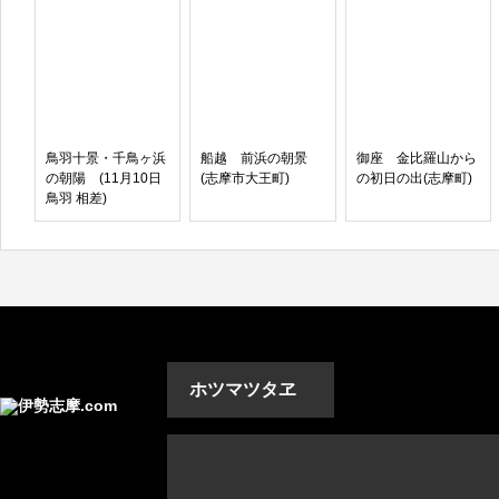
鳥羽十景・千鳥ヶ浜
船越 前浜の朝景
御座 金比羅山から
の朝陽 (11月10日
(志摩市大王町)
の初日の出(志摩町)
鳥羽 相差)
ホツマツタヱ