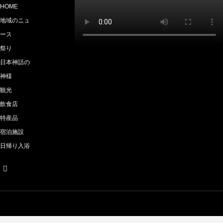
HOME
地域のニュ
ース
祭り
日本神話の
神様
観光
飲食店
特産品
宿泊施設
日帰り入浴