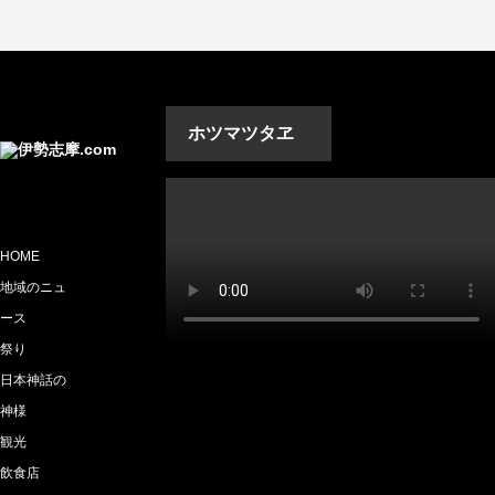
ホツマツタヱ
HOME
地域のニュ
ース
祭り
日本神話の
神様
観光
飲食店