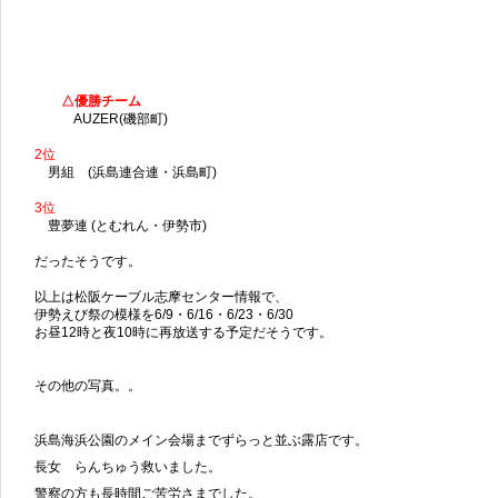
△優勝チーム
AUZER(磯部町)
2位
男組 (浜島連合連・浜島町)
3位
豊夢連 (とむれん・伊勢市)
だったそうです。
以上は松阪ケーブル志摩センター情報で、
伊勢えび祭の模様を6/9・6/16・6/23・6/30
お昼12時と夜10時に再放送する予定だそうです。
その他の写真。。
浜島海浜公園のメイン会場までずらっと並ぶ露店です。
長女 らんちゅう救いました。
警察の方も長時間ご苦労さまでした。