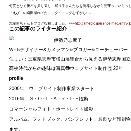
何度となく後ろを振り返り、踊り手さんたちを誘導しながら見守っていらっ
「えび」の瞬間撮れてた～。タイミングむずかしい～。
志摩男ちゃんもブログ投稿しました。>>>
http://ameblo.jp/isenosimao/entry
この記事のライター紹介
伊勢乃志摩子
WEBデザイナー&カメラマン&ブロガー&ユーチューバー
住まい：三重県志摩市横山展望台から見える伊勢志摩国立
高校時代からの趣味は写真📷ウェブサイト制作歴 22年
profile
2000年 ウェブサイト制作事業スタート
2016年 S・O・L・A・R・I・S始動
コマーシャルフォト・ポートレイト撮影
アルバム、フォトブック、パンフレット、名刺など印刷物
ます。