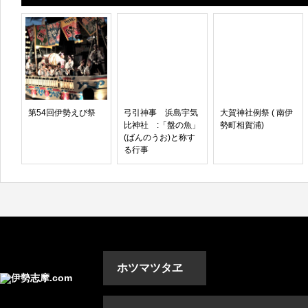
第54回伊勢えび祭
弓引神事 浜島宇気
大賀神社例祭 ( 南伊
比神社 :「盤の魚」
勢町相賀浦)
(ばんのうお)と称す
る行事
ホツマツタヱ