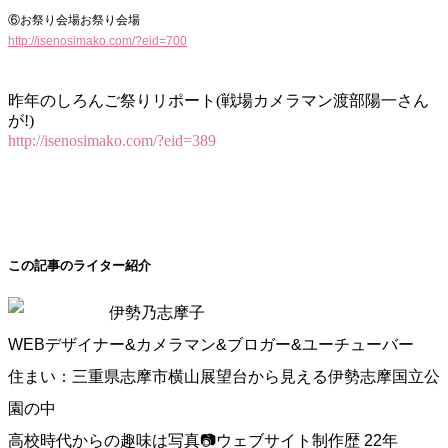
⑥お祭り会場お祭り会場
http://isenosimako.com/?eid=700
昨年のしろんご祭りリポート(戦場カメラマン渡部陽一さん
が!)
http://isenosimako.com/?eid=389
この記事のライター紹介
伊勢乃志摩子
WEBデザイナー&カメラマン&ブロガー&ユーチューバー
住まい：三重県志摩市横山展望台から見える伊勢志摩国立公
園の中
高校時代からの趣味は写真📷ウェブサイト制作歴 22年