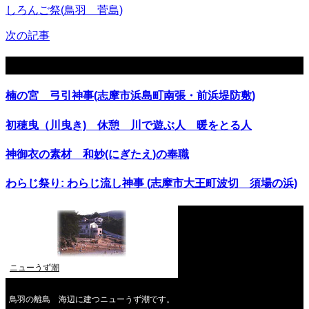
しろんご祭(鳥羽 菅島)
次の記事
関連記事
楠の宮 弓引神事(志摩市浜島町南張・前浜堤防敷)
初穂曳（川曳き) 休憩 川で遊ぶ人 暖をとる人
神御衣の素材 和妙(にぎたえ)の奉職
わらじ祭り: わらじ流し神事 (志摩市大王町波切 須場の浜)
ニューうず潮
鳥羽の離島 海辺に建つニューうず潮です。