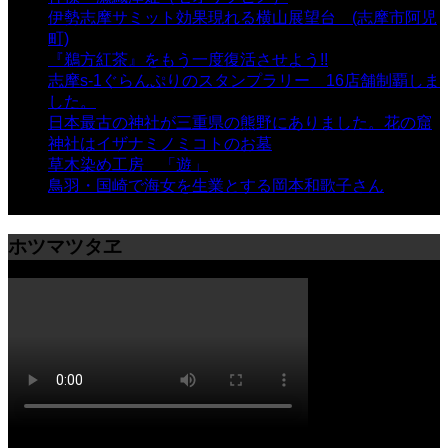
伊勢志摩サミット効果現れる横山展望台 (志摩市阿児
町)
- 10,375 views
『鵜方紅茶』をもう一度復活させよう!!
- 9,040 views
志摩s-1ぐらんぷりのスタンプラリー 16店舗制覇しま
した。
- 8,106 views
日本最古の神社が三重県の熊野にありました。花の窟
神社はイザナミノミコトのお墓
- 8,070 views
草木染め工房 「遊」
- 7,885 views
鳥羽・国崎で海女を生業とする岡本和歌子さん
- 6,990
views
ホツマツタヱ