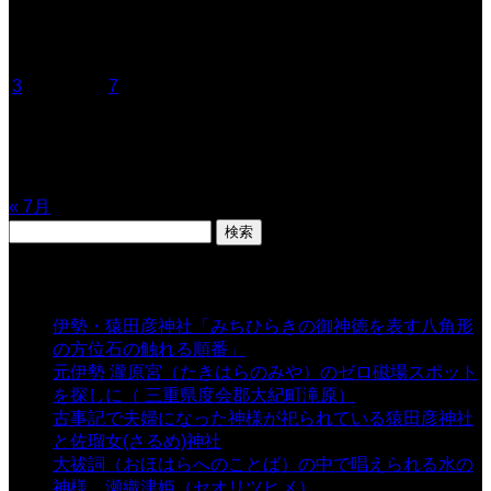
2026年8月
月
火
水
木
金
土
日
1
2
3
4
5
6
7
8
9
10
11
12
13
14
15
16
17
18
19
20
21
22
23
24
25
26
27
28
29
30
31
« 7月
検
索:
表示数
伊勢・猿田彦神社「みちひらきの御神徳を表す八角形
の方位石の触れる順番」
- 54,669 views
元伊勢 瀧原宮（たきはらのみや）のゼロ磁場スポット
を探しに（ 三重県度会郡大紀町滝原）
- 24,926 views
古事記で夫婦になった神様が祀られている猿田彦神社
と佐瑠女(さるめ)神社
- 21,861 views
大祓詞（おほはらへのことば）の中で唱えられる水の
神様 瀬織津姫（セオリツヒメ）
- 16,964 views