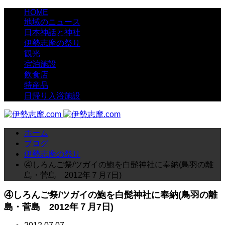
HOME
地域のニュース
日本神話と神社
伊勢志摩の祭り
観光
宿泊施設
飲食店
特産品
日帰り入浴施設
ホーム
ブログ
伊勢志摩の祭り
④しろんご祭/ツガイの鮑を白髭神社に奉納(鳥羽の離
島・菅島 2012年７月7日)
④しろんご祭/ツガイの鮑を白髭神社に奉納(鳥羽の離
島・菅島 2012年７月7日)