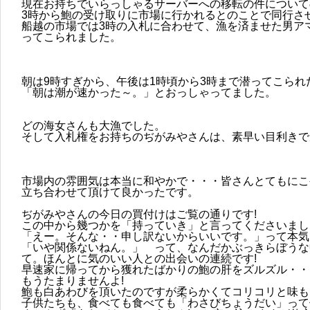
現在お持ちでいらっしゃるサーバーへの移転の件について
3時から鮑の受け取りに市場に行かれるとのことで同行さ
船越の市場では3時の入札に合わせて、漁を済ませた男ア
ってこられました。
朝は9時すぎから、午後は1時頃から3時まで潜ってこられ
「朝は潮が速かった～。」とおっしゃってました。
どの海女さんも大漁でした。
そして入札権をお持ちのぢがみやさんは、素早い目利きで
市場内の雰囲気は本当に和やかで・・・皆さんとてもにこ
立ち合わせて頂けて良かったです。
ぢがみやさんの今日の買付けはご覧の通りです!
この中から幾つかを「持っていき」と言ってくださいまし
「えー。そんな・・申し訳ないからいいです。」って本気
「いや関係ないねん。」 って、なんだかぶっきらぼうな
て。ほんとに気のいい人との出会いの連続です!
早速家に帰ってから獲れたばかりの鮑の肝をズルズル・・
もうたまりませんよ!
鮑も白あわびを頂いたのですが柔らかくてコリコリと味も
子供たちも、食べても食べても「わさびちょうだい」って