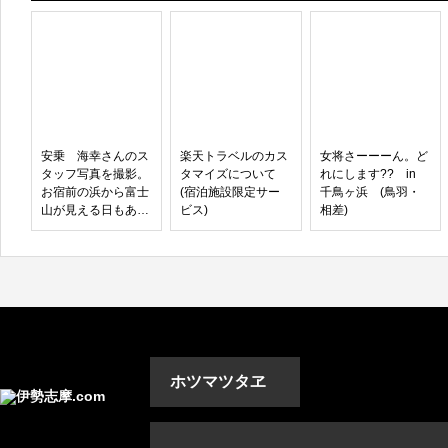
安乗 海幸さんのス
楽天トラベルのカス
女将さーーーん。ど
タッフ写真を撮影。
タマイズについて
れにします?? in
お宿前の浜から富士
(宿泊施設限定サー
千鳥ヶ浜 (鳥羽・
山が見える日もある
ビス)
相差)
んです。 (志摩市安
乗)
ホツマツタヱ