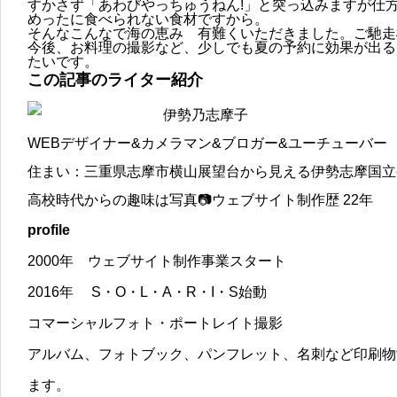
すかさず「あわびやっちゅうねん!」と突っ込みますが仕
めったに食べられない食材ですから。
そんなこんなで海の恵み 有難くいただきました。ご馳走
今後、お料理の撮影など、少しでも夏の予約に効果が出る
たいです。
この記事のライター紹介
伊勢乃志摩子
WEBデザイナー&カメラマン&ブロガー&ユーチューバー
住まい：三重県志摩市横山展望台から見える伊勢志摩国立
高校時代からの趣味は写真📷ウェブサイト制作歴 22年
profile
2000年 ウェブサイト制作事業スタート
2016年 S・O・L・A・R・I・S始動
コマーシャルフォト・ポートレイト撮影
アルバム、フォトブック、パンフレット、名刺など印刷物
ます。