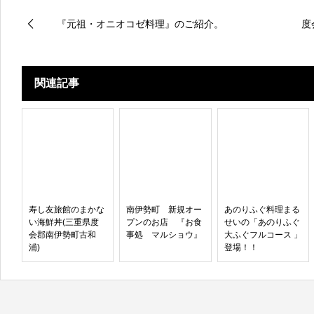
『元祖・オニオコゼ料理』のご紹介。
度
関連記事
寿し友旅館のまかな
南伊勢町 新規オー
あのりふぐ料理まる
い海鮮丼(三重県度
プンのお店 『お食
せいの「あのりふぐ
会郡南伊勢町古和
事処 マルショウ』
大ふぐフルコース 」
浦)
登場！！