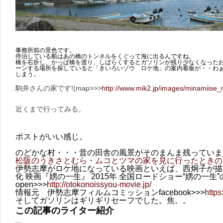
事務所前の景色です。
停泊している船はあの橋のトンネルをくぐって海に出るんですね。
橋を右折し、かっぱ橋を渡り、しばらくするとガソリンが残り少なくなったお
ーンする場所を探していると「きいろいゾウ ロケ地」の案内看板が・・わ
しまう。
駒井さんの家です!(map>>>
http://www.mik2.jp/images/minamiise
近くまで行ってみる。
ポストがいい感じ。
のどかな村・・・昔の田舎の風景がそのまんま残っていま
松阪のうきさとむら・ムコとツマの家を見に行ったときの
伊勢志摩がロケ地になっている映画といえば、西炯子が描
化 映画『娚の一生』 2015年 全国ロードショー“娚の一生
open>>>
http://otokonoissyou-movie.jp/
情報元 伊勢志摩フィルムコミッションfacebook>>>
http
そしてガソリンはギリギリセーフでした。焦。。
この記事のライター紹介