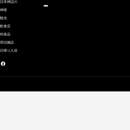
07:18
日本神話の
神様
観光
飲食店
特産品
宿泊施設
日帰り入浴