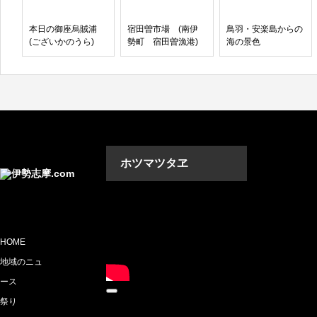
本日の御座烏賊浦
宿田曽市場 (南伊
鳥羽・安楽島からの
(ございかのうら)
勢町 宿田曽漁港)
海の景色
ホツマツタヱ
動画プレーヤー
HOME
地域のニュ
ース
00:00
祭り
00:00