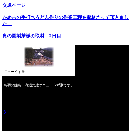
交通ページ
かめ吉の手打ちうどん作りの作業工程を取材させて頂きまし
た。
貴の園製茶様の取材 2日目
ニューうず潮
鳥羽の離島 海辺に建つニューうず潮です。
2026年8月
月
火
水
木
金
土
日
1
2
3
4
5
6
7
8
9
10
11
12
13
14
15
16
17
18
19
20
21
22
23