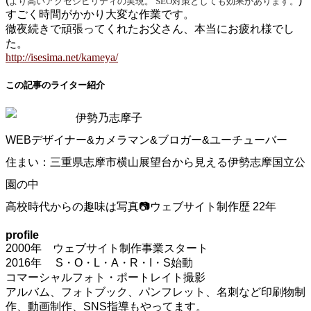
(
)
より高いアクセシビリティの実現。 SEO対策としても効果があります。
すごく時間がかかり大変な作業です。
徹夜続きで頑張ってくれたお父さん、本当にお疲れ様でし
た。
http://isesima.net/kameya/
この記事のライター紹介
伊勢乃志摩子
WEBデザイナー&カメラマン&ブロガー&ユーチューバー
住まい：三重県志摩市横山展望台から見える伊勢志摩国立公
園の中
高校時代からの趣味は写真📷ウェブサイト制作歴 22年
profile
2000年 ウェブサイト制作事業スタート
2016年 S・O・L・A・R・I・S始動
コマーシャルフォト・ポートレイト撮影
アルバム、フォトブック、パンフレット、名刺など印刷物制
作、動画制作、SNS指導もやってます。