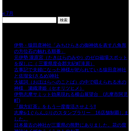
24
25
26
27
28
29
30
31
« 7月
検
索:
表示数
伊勢・猿田彦神社「みちひらきの御神徳を表す八角形
の方位石の触れる順番」
- 54,639 views
元伊勢 瀧原宮（たきはらのみや）のゼロ磁場スポット
を探しに（ 三重県度会郡大紀町滝原）
- 24,921 views
古事記で夫婦になった神様が祀られている猿田彦神社
と佐瑠女(さるめ)神社
- 21,858 views
大祓詞（おほはらへのことば）の中で唱えられる水の
神様 瀬織津姫（セオリツヒメ）
- 16,960 views
伊勢志摩サミット効果現れる横山展望台 (志摩市阿児
町)
- 10,375 views
『鵜方紅茶』をもう一度復活させよう!!
- 9,040 views
志摩s-1ぐらんぷりのスタンプラリー 16店舗制覇しま
した。
- 8,106 views
日本最古の神社が三重県の熊野にありました。花の窟