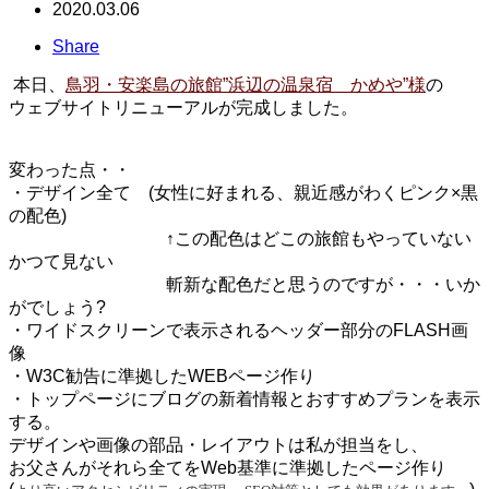
2020.03.06
Share
本日、
鳥羽・安楽島の旅館”浜辺の温泉宿 かめや”様
の
ウェブサイトリニューアルが完成しました。
変わった点・・
・デザイン全て (女性に好まれる、親近感がわくピンク×黒
の配色)
↑この配色はどこの旅館もやっていない
かつて見ない
斬新な配色だと思うのですが・・・いか
がでしょう?
・ワイドスクリーンで表示されるヘッダー部分のFLASH画
像
・W3C勧告に準拠したWEBページ作り
・トップページにブログの新着情報とおすすめプランを表示
する。
デザインや画像の部品・レイアウトは私が担当をし、
お父さんがそれら全てをWeb基準に準拠したページ作り