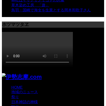
神社はイザナミノミコトのお墓
- 8,066 views
草木染め工房 「遊」
- 7,884 views
鳥羽・国崎で海女を生業とする岡本和歌子さん
- 6,988
views
ホツマツタヱ
HOME
地域のニュース
祭り
日本神話の神様