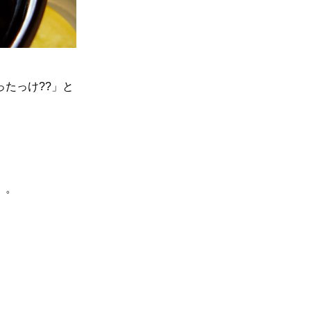
たっけ??」と
。。