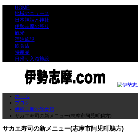
HOME
地域のニュース
日本神話と神社
伊勢志摩の祭り
観光
宿泊施設
飲食店
特産品
日帰り入浴施設
ホーム
ブログ
伊勢志摩の飲食店
サカエ寿司の新メニュー(志摩市阿児町鵜方)
サカエ寿司の新メニュー(志摩市阿児町鵜方)