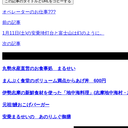
この記事のタイトルとURLをコピーする
オペレーターのお仕事???
前の記事
1月11日(土)の安乗埼灯台と富士山は幻のように。
次の記事
関連記事
丸勢水産直営のお食事処 まるせい
まんぷく食堂のボリューム満点からあげ丼 600円
伊勢志摩の新鮮食材を使った「地中海料理」(志摩地中海村・
元祖!鰻おこげバーガー
安乗まるせいの あのりふぐ御膳