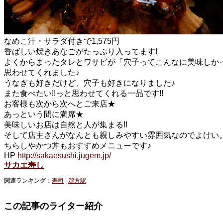
なめこ汁・サラダ付きで1,575円
香ばしい焼きあなごがたっぷり入ってます!
よくからまったタレとワサビが「穴子ってこんなに美味しかっ
思わせてくれました♪
うなぎも好きだけど、穴子も好きになりました♪
また食べたい!!っと思わせてくれる一品です!!
お客様も次から次へとご来店★
あっという間に満席★
美味しいお店は自然と人が集まる!!
そして店主さんがなんとも親しみやすい雰囲気なのでよけい
ちらしやかつ丼もおすすめメニューです♪
HP
http://sakaesushi.jugem.jp/
サカエ寿し
関連ランキング：
寿司
|
鵜方駅
この記事のライター紹介