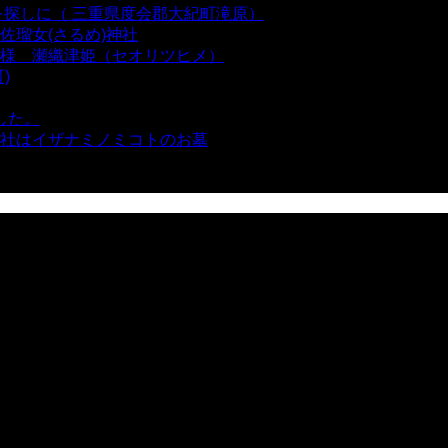
を探しに（ 三重県度会郡大紀町滝原）
- 24,921 views
瑠女(さるめ)神社
- 21,859 views
様 瀬織津姫（セオリツヒメ）
- 16,960 views
)
- 10,375 views
した。
- 8,106 views
社はイザナミノミコトのお墓
- 8,068 views
views