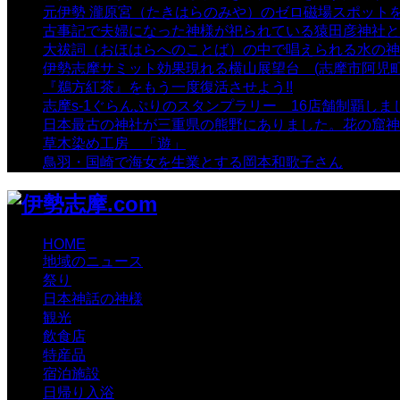
元伊勢 瀧原宮（たきはらのみや）のゼロ磁場スポット
古事記で夫婦になった神様が祀られている猿田彦神社と佐
大祓詞（おほはらへのことば）の中で唱えられる水の神
伊勢志摩サミット効果現れる横山展望台 (志摩市阿児町
『鵜方紅茶』をもう一度復活させよう!!
- 9,040 views
志摩s-1ぐらんぷりのスタンプラリー 16店舗制覇しま
日本最古の神社が三重県の熊野にありました。花の窟神
草木染め工房 「遊」
- 7,884 views
鳥羽・国崎で海女を生業とする岡本和歌子さん
- 6,988 
HOME
地域のニュース
祭り
日本神話の神様
観光
飲食店
特産品
宿泊施設
日帰り入浴