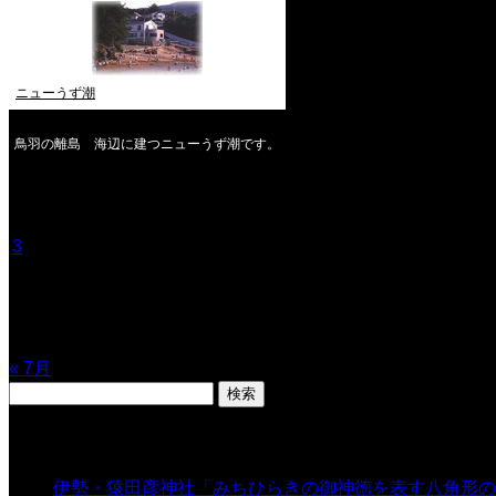
ニューうず潮
鳥羽の離島 海辺に建つニューうず潮です。
2026年8月
月
火
水
木
金
土
日
1
2
3
4
5
6
7
8
9
10
11
12
13
14
15
16
17
18
19
20
21
22
23
24
25
26
27
28
29
30
31
« 7月
検
索:
表示数
伊勢・猿田彦神社「みちひらきの御神徳を表す八角形の