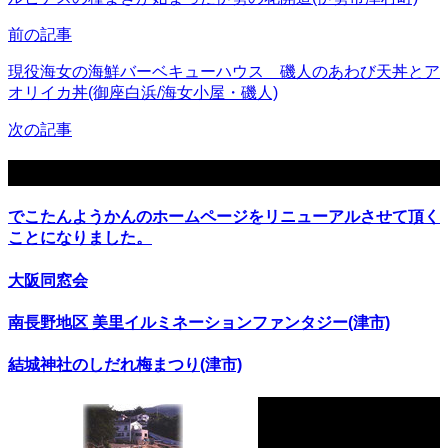
前の記事
現役海女の海鮮バーベキューハウス 磯人のあわび天丼とア
オリイカ丼(御座白浜/海女小屋・磯人)
次の記事
関連記事
でこたんようかんのホームページをリニューアルさせて頂く
ことになりました。
大阪同窓会
南長野地区 美里イルミネーションファンタジー(津市)
結城神社のしだれ梅まつり(津市)