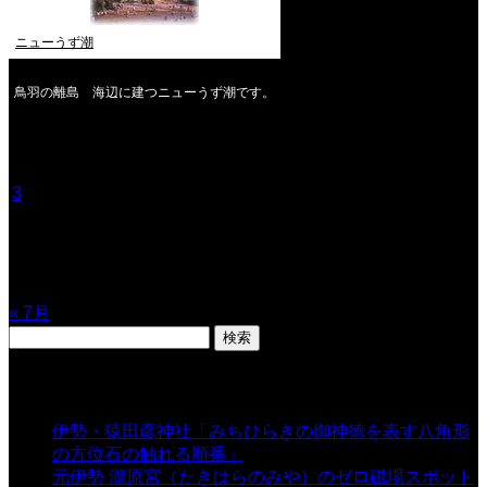
ニューうず潮
鳥羽の離島 海辺に建つニューうず潮です。
2026年8月
月
火
水
木
金
土
日
1
2
3
4
5
6
7
8
9
10
11
12
13
14
15
16
17
18
19
20
21
22
23
24
25
26
27
28
29
30
31
« 7月
検
索:
表示数
伊勢・猿田彦神社「みちひらきの御神徳を表す八角形
の方位石の触れる順番」
- 54,631 views
元伊勢 瀧原宮（たきはらのみや）のゼロ磁場スポット