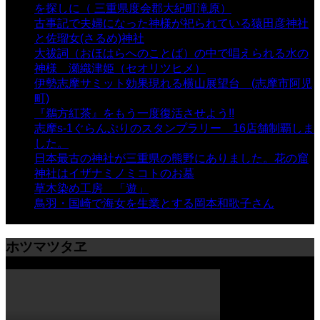
を探しに（ 三重県度会郡大紀町滝原）
- 24,917 views
古事記で夫婦になった神様が祀られている猿田彦神社
と佐瑠女(さるめ)神社
- 21,858 views
大祓詞（おほはらへのことば）の中で唱えられる水の
神様 瀬織津姫（セオリツヒメ）
- 16,960 views
伊勢志摩サミット効果現れる横山展望台 (志摩市阿児
町)
- 10,375 views
『鵜方紅茶』をもう一度復活させよう!!
- 9,040 views
志摩s-1ぐらんぷりのスタンプラリー 16店舗制覇しま
した。
- 8,106 views
日本最古の神社が三重県の熊野にありました。花の窟
神社はイザナミノミコトのお墓
- 8,064 views
草木染め工房 「遊」
- 7,882 views
鳥羽・国崎で海女を生業とする岡本和歌子さん
- 6,988
views
ホツマツタヱ