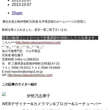
2013.10.07
2013.10.07
Share
弊社社長が南伊勢町古和浦 丸平商店様のホームページの背景に
動画を取り入れました。是非一度ご覧下さいませ。
背景の動画コントロールで音量調節や消音にしたり出来ます。
こちら>>>
http://www.sakananohimono.com/
*･ﾟ☆.｡.*･ﾟ☆.｡.*･ﾟ☆.｡.*･ﾟ☆.｡.*
魚の干物専門店 マル平商店
代表者 柳生蘭子
営業時間 ９時から18時30分
住 所 三重県度会郡南伊勢町古和浦147-10
ＴＥＬ 0596-78-0012 ＦＡＸ 0596-78-0668
E-mail maruhei@amigo2.ne.jp
HP:
http://www.sakananohimono.com/
この記事のライター紹介
伊勢乃志摩子
WEBデザイナー&カメラマン&ブロガー&ユーチューバー