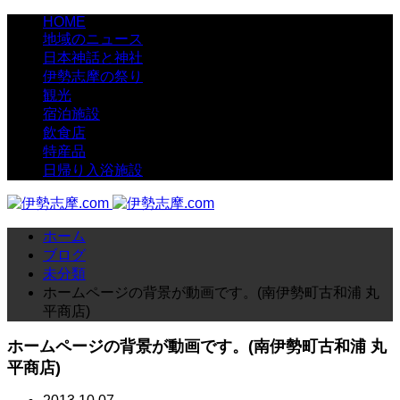
HOME
地域のニュース
日本神話と神社
伊勢志摩の祭り
観光
宿泊施設
飲食店
特産品
日帰り入浴施設
ホーム
ブログ
未分類
ホームページの背景が動画です。(南伊勢町古和浦 丸
平商店)
ホームページの背景が動画です。(南伊勢町古和浦 丸
平商店)