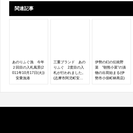
関連記事
あのりふぐ漁 今年
三重ブランド あの
伊勢の幻の伝統野
２回目の入札風景(2
りふぐ 2度目の入
菜 ”朝熊小菜”の漬
011年10月17日(火))
札が行われました。
物の出荷始まる(伊
安乗漁港
(志摩市阿児町安乗
勢市小俣町林商店)
漁港)