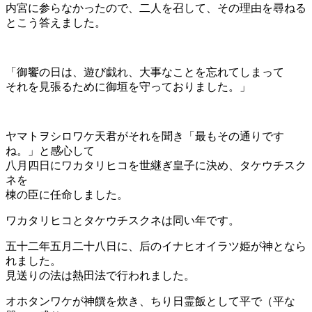
内宮に参らなかったので、二人を召して、その理由を尋ねる
とこう答えました。
「御饗の日は、遊び戯れ、大事なことを忘れてしまって
それを見張るために御垣を守っておりました。」
ヤマトヲシロワケ天君がそれを聞き「最もその通りです
ね。」と感心して
八月四日にワカタリヒコを世継ぎ皇子に決め、タケウチスク
ネを
棟の臣に任命しました。
ワカタリヒコとタケウチスクネは同い年です。
五十二年五月二十八日に、后のイナヒオイラツ姫が神となら
れました。
見送りの法は熱田法で行われました。
オホタンワケが神饌を炊き、ちり日霊飯として平で（平な