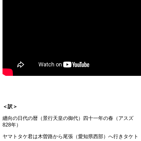
＜訳＞
纏向の日代の暦（景行天皇の御代）四十一年の春（アスズ
828年）
ヤマトタケ君は木曽路から尾張（愛知県西部）へ行きタケト