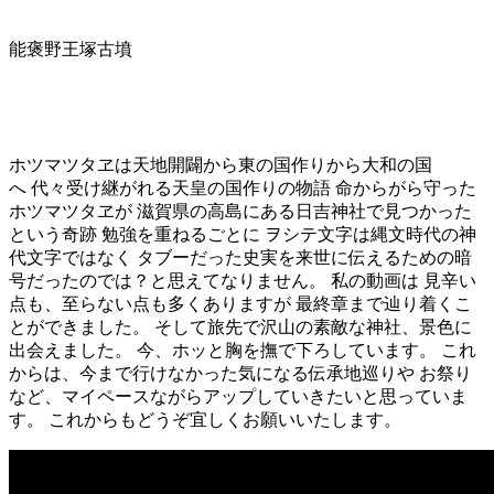
能褒野王塚古墳
ホツマツタヱは天地開闢から東の国作りから大和の国
へ 代々受け継がれる天皇の国作りの物語 命からがら守った
ホツマツタヱが 滋賀県の高島にある日吉神社で見つかった
という奇跡 勉強を重ねるごとに ヲシテ文字は縄文時代の神
代文字ではなく タブーだった史実を来世に伝えるための暗
号だったのでは？と思えてなりません。 私の動画は 見辛い
点も、至らない点も多くありますが 最終章まで辿り着くこ
とができました。 そして旅先で沢山の素敵な神社、景色に
出会えました。 今、ホッと胸を撫で下ろしています。 これ
からは、今まで行けなかった気になる伝承地巡りや お祭り
など、マイペースながらアップしていきたいと思っていま
す。 これからもどうぞ宜しくお願いいたします。