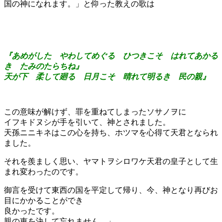
国の神になれます。」と仰った教えの歌は
『あめがした やわしてめぐる ひつきこそ はれてあかる
き たみのたらちね』
天が下 柔して廻る 日月こそ 晴れて明るき 民の親』
この意味が解けず、罪を重ねてしまったソサノヲに
イフキドヌシが手を引いて、神とされました。
天孫ニニキネはこの心を持ち、ホツマを心得て天君となられ
ました。
それを羨ましく思い、ヤマトヲシロワケ天君の皇子として生
まれ変わったのです。
御言を受けて東西の国を平定して帰り、今、神となり再びお
目にかかることができ
良かったです。
親の恵を決して忘れません。」