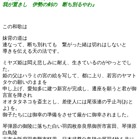
我が置きし 伊勢の剣の 断ち別るやわ』
この和歌は
妹背の道は
連なって、断ち別れても 繋がった緒は切れはしないと
導きを伝える天の法です。
ミヤズ姫は悶え悲しみに耐え、生きているのがやっとでし
た。
姫の父はハラミの宮の絵を写して、都に上り、若宮のヤマト
タケの願いのままを
申し上げ、愛知多に建つ新宮が完成し、遷座を願うと君が御
言宣を降され
オオタタネコを斎主とし、差使人には尾張連の乎止与(おと
よ) を。
御子たちには御幸の準備をさせて厳かに御幸されました。
琴弾原の御陵に落ちた白い羽四枚奈良県御所市富田、琴弾原
白鳥陵