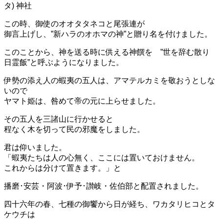
タ) 神社
この時、御使のオオタタネコと尾張連が
御言上げし、”新ハラのオホマの神”と贈り名を付けました。
このことから、神を送る時に供える神饌を ”世を辞む散り
日霊飯”と呼ぶようになりました。
伊勢の添え人の蝦夷の五人は、アマテルカミを敬おうとしな
いので
ヤマト姫は、咎めて帝の元に上らせました。
その五人を三諸山に行かせると
程なく木を切って民の邪魔をしました。
君は仰いました。
「蝦夷たちは人の心無く、ここには置いておけません。
これからは分けて置きます。」と
播磨･安芸・阿波･伊予･讃岐・佐伯部と配置されました。
四十六年の春、七種の御饗から日が経ち、ワカタリヒコとタ
ケウチは