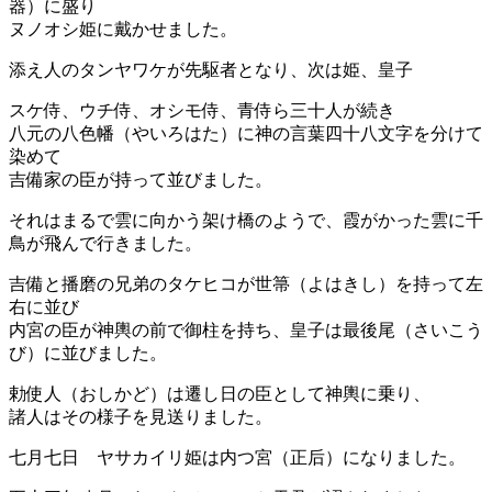
器）に盛り
ヌノオシ姫に戴かせました。
添え人のタンヤワケが先駆者となり、次は姫、皇子
スケ侍、ウチ侍、オシモ侍、青侍ら三十人が続き
八元の八色幡（やいろはた）に神の言葉四十八文字を分けて
染めて
吉備家の臣が持って並びました。
それはまるで雲に向かう架け橋のようで、霞がかった雲に千
鳥が飛んで行きました。
吉備と播磨の兄弟のタケヒコが世箒（よはきし）を持って左
右に並び
内宮の臣が神輿の前で御柱を持ち、皇子は最後尾（さいこう
び）に並びました。
勅使人（おしかど）は遷し日の臣として神輿に乗り、
諸人はその様子を見送りました。
七月七日 ヤサカイリ姫は内つ宮（正后）になりました。