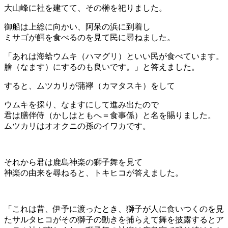
大山峰に社を建てて、その榊を祀りました。
御船は上総に向かい、阿呆の浜に到着し
ミサゴが餌を食べるのを見て民に尋ねました。
「あれは海蛤ウムキ（ハマグリ）といい民が食べています。
膾（なます）にするのも良いです。」と答えました。
すると、ムツカリが蒲襷（カマタスキ）をして
ウムキを採り、なますにして進み出たので
君は膳伴侍（かしはともへ＝食事係）と名を賜りました。
ムツカリはオオクニの孫のイワカです。
それから君は鹿島神楽の獅子舞を見て
神楽の由来を尋ねると、トキヒコが答えました。
「これは昔、伊予に渡ったとき、獅子が人に食いつくのを見
たサルタヒコがその獅子の動きを捕らえて舞を披露するとア