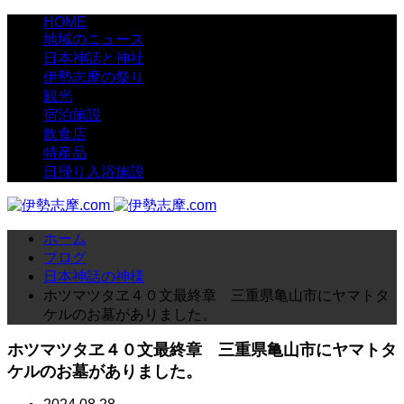
HOME
地域のニュース
日本神話と神社
伊勢志摩の祭り
観光
宿泊施設
飲食店
特産品
日帰り入浴施設
ホーム
ブログ
日本神話の神様
ホツマツタヱ４０文最終章 三重県亀山市にヤマトタ
ケルのお墓がありました。
ホツマツタヱ４０文最終章 三重県亀山市にヤマトタ
ケルのお墓がありました。