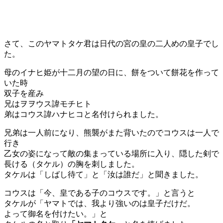
さて、このヤマトタケ君は日代の宮の皇の二人めの皇子でし
た。
母のイナヒ姫が十二月の望の日に、餅をついて餅花を作って
いた時
双子を産み
兄はヲヲウス諱モチヒト
弟はコウス諱ハナヒコと名付けられました。
兄弟は一人前になり、熊襲がまた背いたのでコウスは一人で
行き
乙女の姿になって敵の集まっている場所に入り、隠した剣で
長ける（タケル）の胸を刺しました。
タケルは「しばし待て」と「汝は誰だ」と聞きました。
コウスは「今、皇である子のコウスです。」と言うと
タケルが「ヤマトでは、我より強いのは皇子だけだ。
よって御名を付けたい。」と