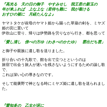
『高光る 天の日の御子 やすみせし 我王君の新玉の
年が来ふれば 上な上な（君待ち難に 我が着ける
おすひの裾に 月経たんなよ』
ヤマトタケが叔母のヤマト姫から賜った草薙の剣を、ミヤズ
姫の宮に置いて
伊吹山に登り、帰りは伊勢路を労りながら行き、都を思って
「愛し清し 傍べの方ゆ（わきべのかたゆ） 雲出だち雲」
と御子や親族に遺し歌を送りました。
折り合いの十九歌で、館を出で立つとというのは
旅宿で出会う旅人が迷いを残さないようにするための諭し歌
で、
これは深い心の導きなのです。
そして能褒野で神となる時にミヤズ姫に遺し歌を送られまし
た。
『愛知多の 乙女が床に