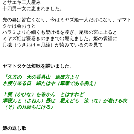
とサエキ二人産み
十四男一女に恵まれました。
先の妻は皆亡くなり、今はミヤズ姫一人だけになり、ヤマト
タケは会おうと
ハラミより心細くも架け橋を凌ぎ、尾張の宮に上ると
ミヤズ姫は寝巻きのままで出迎えました。姫の裳裾に
月穢（つきおけ＝月経）が染みているのを見て
ヤマトタケは短歌を謳いました。
『久方の 天の香具山 遠彼方より
さ渡り来る日 細たはや（華奢である例え）
上腕（かひな）を巻かん とはすれど
添寝んと（さねん）吾は 思えども 汝（な）が着ける衣
（そ）の月経ちにける』
姫の返し歌