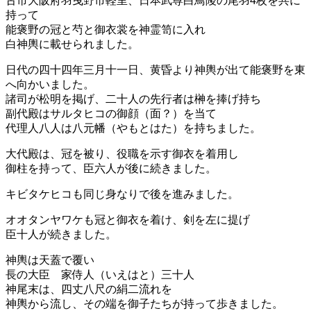
古市大阪府羽曳野市軽里、日本武尊白鳥陵の尾羽4枚を共に
持って
能褒野の冠と芍と御衣裳を神霊笥に入れ
白神輿に載せられました。
日代の四十四年三月十一日、黄昏より神輿が出て能褒野を東
へ向かいました。
諸司が松明を掲げ、二十人の先行者は榊を捧げ持ち
副代殿はサルタヒコの御顔（面？）を当て
代理人八人は八元幡（やもとはた）を持ちました。
大代殿は、冠を被り、役職を示す御衣を着用し
御柱を持って、臣六人が後に続きました。
キビタケヒコも同じ身なりで後を進みました。
オオタンヤワケも冠と御衣を着け、剣を左に提げ
臣十人が続きました。
神輿は天蓋で覆い
長の大臣 家侍人（いえはと）三十人
神尾末は、四丈八尺の絹二流れを
神輿から流し、その端を御子たちが持って歩きました。