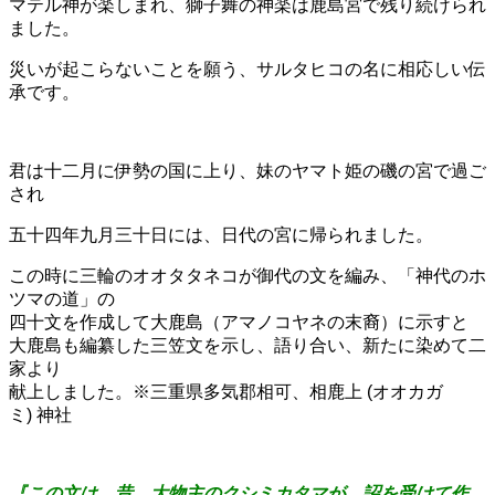
マテル神が楽しまれ、獅子舞の神楽は鹿島宮で残り続けられ
ました。
災いが起こらないことを願う、サルタヒコの名に相応しい伝
承です。
君は十二月に伊勢の国に上り、妹のヤマト姫の磯の宮で過ご
され
五十四年九月三十日には、日代の宮に帰られました。
この時に三輪のオオタタネコが御代の文を編み、「神代のホ
ツマの道」の
四十文を作成して大鹿島（アマノコヤネの末裔）に示すと
大鹿島も編纂した三笠文を示し、語り合い、新たに染めて二
家より
献上しました。※三重県多気郡相可、相鹿上 (オオカガ
ミ) 神社
『この文は、昔、大物主のクシミカタマが、詔を受けて作