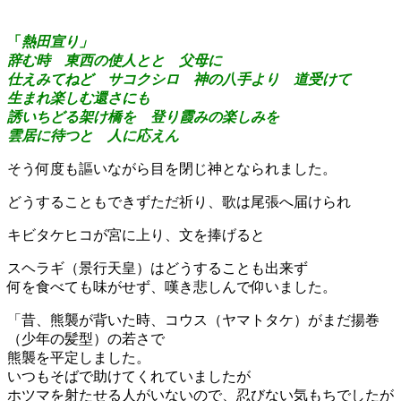
「
熱田宣り」
辞む時 東西の使人とと 父母に
仕えみてねど サコクシロ 神の八手より 道受けて
生まれ楽しむ還さにも
誘いちどる架け橋を 登り霞みの楽しみを
雲居に待つと 人に応えん
そう何度も謳いながら目を閉じ神となられました。
どうすることもできずただ祈り、歌は尾張へ届けられ
キビタケヒコが宮に上り、文を捧げると
スヘラギ（景行天皇）はどうすることも出来ず
何を食べても味がせず、嘆き悲しんで仰いました。
「昔、熊襲が背いた時、コウス（ヤマトタケ）がまだ揚巻
（少年の髪型）の若さで
熊襲を平定しました。
いつもそばで助けてくれていましたが
ホツマを射たせる人がいないので、忍びない気もちでしたが