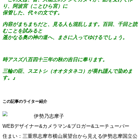
り、阿波宮（ことひら宮）に
保管した、代々の文です。
内容がまちまちだと、見る人も混乱します。百回、千回と読
むことを試みると
遥かなる奥の神の道へ、まさに入ってゆけるでしょう。
時アスズ八百四十三年の秋の吉日に奉ります。
三輪の臣、スヱトシ（オオタタネコ）が畏れ謹んで染めま
す。』
この記事のライター紹介
伊勢乃志摩子
WEBデザイナー&カメラマン&ブロガー&ユーチューバー
住まい：三重県志摩市横山展望台から見える伊勢志摩国立公