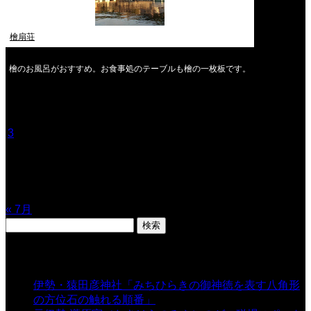
檜扇荘
檜のお風呂がおすすめ。お食事処のテーブルも檜の一枚板です。
2026年8月
月
火
水
木
金
土
日
1
2
3
4
5
6
7
8
9
10
11
12
13
14
15
16
17
18
19
20
21
22
23
24
25
26
27
28
29
30
31
« 7月
検
索:
表示数
伊勢・猿田彦神社「みちひらきの御神徳を表す八角形
の方位石の触れる順番」
- 54,628 views