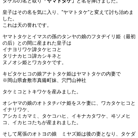
タケルの名と取り
「ヤマトタケ」
と名を捧げました。
皇子はその名を気に入り、”ヤマトタケ”と変えて討ち治めま
した。
これは天の誉れです。
ヤマトタケとイマスの孫のタンヤの娘のフタヂイリ姫（最初
の后）との間に産まれた皇子は
イナヨリワケ諱タケヒコと
タリナカヒコ諱カシキネと
ヌノオシ姫とワカタケです。
キビタケヒコの娘アナトタケ姫はヤマトタケの内妻で
※岡山県倉敷市真備町妹、穴門山神社
タケミコとトキワケを産みました。
オシヤマの娘のオトタチバナ姫をスケ妻に、ワカタケヒコと
イナリワケ、
アシカミカマミ、タケコハヒ、イキナカタワケ、ヰソメヒ
コ、イカヒコたちが産まれました。
そして尾張のオトヨの娘 ミヤズ姫は後の妻となり、タケダ