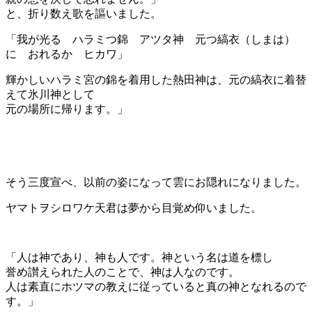
と、折り数え歌を謳いました。
「我が光る ハラミつ錦 アツタ神 元つ縞衣（しまは）
に おれるか ヒカワ」
輝かしいハラミ宮の錦を着用した熱田神は、元の縞衣に着替
えて氷川神として
元の場所に帰ります。」
そう三度宣べ、以前の姿になって雲にお隠れになりました。
ヤマトヲシロワケ天君は夢から目覚め仰いました。
「人は神であり、神も人です。神という名は道を標し
誉め讃えられた人のことで、神は人なのです。
人は素直にホツマの教えに従っていると真の神となれるので
す。」