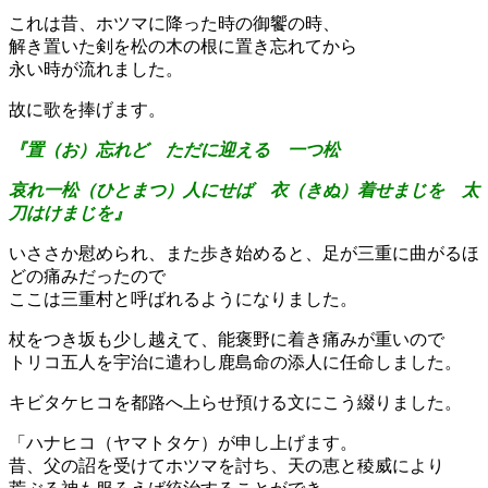
これは昔、ホツマに降った時の御饗の時、
解き置いた剣を松の木の根に置き忘れてから
永い時が流れました。
故に歌を捧げます。
『置（お）忘れど ただに迎える 一つ松
哀れ一松（ひとまつ）人にせば 衣（きぬ）着せまじを 太
刀はけまじを』
いささか慰められ、また歩き始めると、足が三重に曲がるほ
どの痛みだったので
ここは三重村と呼ばれるようになりました。
杖をつき坂も少し越えて、能褒野に着き痛みが重いので
トリコ五人を宇治に遣わし鹿島命の添人に任命しました。
キビタケヒコを都路へ上らせ預ける文にこう綴りました。
「ハナヒコ（ヤマトタケ）が申し上げます。
昔、父の詔を受けてホツマを討ち、天の恵と稜威により