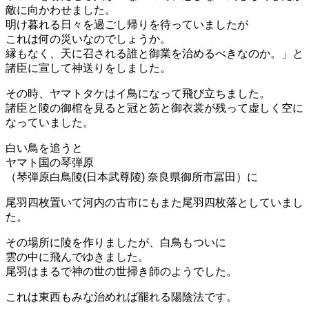
敵に向かわせました。
明け暮れる日々を過ごし帰りを待っていましたが
これは何の災いなのでしょうか。
縁もなく、天に召される誰と御業を治めるべきなのか。」と
諸臣に宣して神送りをしました。
その時、ヤマトタケはイ鳥になって飛び立ちました。
諸臣と陵の御棺を見ると冠と笏と御衣裳が残って虚しく空に
なっていました。
白い鳥を追うと
ヤマト国の琴弾原
（琴弾原白鳥陵(日本武尊陵) 奈良県御所市冨田）に
尾羽四枚置いて河内の古市にもまた尾羽四枚落としていまし
た。
その場所に陵を作りましたが、白鳥もついに
雲の中に飛んでゆきました。
尾羽はまるで神の世の世掃き師のようでした。
これは東西もみな治めれば罷れる陽陰法です。