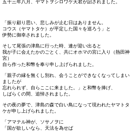
五十三年八月、ヤマトヲシロワケ天君が詔されました。
「振り顧り思い、悲しみが止む日はありません。
コウス（ヤマトタケ）が平定した国々を巡ろう」と
伊勢に御幸されました。
そして尾張の津島に行った時、連が迎い出ると
我が子に会えたかのごとく、共にオホマの宮に入り（熱田神
宮）
自ら作った和幣を奉り申し上げられました。
「親子の縁を無くし別れ、会うことができなくなってしまい
ましたが
忘れられず、自らここに来ました。」と和幣を捧げ、
しばらくの間、追悼されました。
その夜の夢で、津島の森で白い鳥になって現われたヤマトタ
ケが申し上げられました。
「アマテル神が、ソサノヲに
「国が欲しいなら、天法を為せば