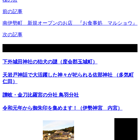
前の記事
南伊勢町 新規オープンのお店 『お食事処 マルショウ』
次の記事
関連記事
下外城田神社の狛犬の謎（度会郡玉城町）
天岩戸神話で大活躍した神々が祀られる佐那神社 （多気町
仁田）
讃岐・金刀比羅宮の分社 鳥羽分社
令和元年から御朱印を集めます！（伊勢神宮 内宮）