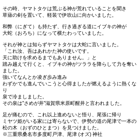
その時、ヤマトタケは荒ぶる神が荒れていることを聞き
草薙の剣を置いて、軽装で伊吹山に向かいました。
和弊（にぎて）も持たず、行き過ぎる道にイブキの神が
大蛇（おろち）になって横たわっていました。
それが神とは知らずヤマトタケは大蛇に言いました。
「これ汝、吾はあれかた神の使いです。
天に助けを求めるまでもありません。」と
踏み越えて行くと、イブキの神がツララを降らして力を奪い
ました。
強いてなんとか凌ぎ歩み進み
わずかでも進んでいこうと心得ましたが燃えるように熱くな
り
泉で冷ましました。
その泉は”さめが井”滋賀県米原町醒井と言われました。
足が痛むので、これ以上進めないと悟り、尾張に帰り
ミヤツ姫がいる家には寄らないで、伊勢の道の尾津で一本の
松の木（おずのひとまつ）を見つけました。
※三重県桑名市多度町戸津、尾津 (オズ) 神社