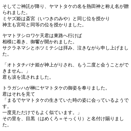
そしてご神託が降り、ヤマトタケの名を熱田神と称え名が贈
られました。
ミヤズ姫は斎宮（いつきのみや）と同じ位を授かり
神主も宮司と同等の位を授かりました。
ヤマトヲシロワケ天君は東路へ行けば
相模に着き、御饗が開かれました。
サクラネマシとホツミテシは拝み、泣きながら申し上げまし
た。
「オトタチバナ姫が神上がりされ、もう二度と会うことがで
きません。」
君も涙を流されました。
トラガシハが榊にヤマトタケの御姿を奉りました。
君はそれを見て
「まるでヤマトタケの生きていた時の姿に会っているようで
す。
一度見ただけでもよく似ています。」
その里を、目黒（はめくろ＝そっくり）と名付け賜りまし
た。