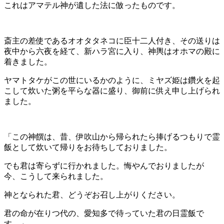
これはアマテル神が遺した法に倣ったものです。
斎主の差使であるオオタタネコに臣十二人付き、その送りは
夜中から六夜を経て、新ハラ宮に入り、神輿はオホマの殿に
着きました。
ヤマトタケがこの世にいるかのように、ミヤズ姫は鑽火を起
こして炊いた粥を平らな器に盛り、御前に供え申し上げられ
ました。
「この神饌は、昔、伊吹山から帰られたら捧げるつもりで霊
飯として炊いて帰りをお待ちしておりました。
でも君は寄らずに行かれました。悔やんでおりましたが
今、こうして来られました。
神となられた君、どうぞお召し上がりください。
君の命が在りつ代の、愛知多で待っていた君の日霊飯で
す。」