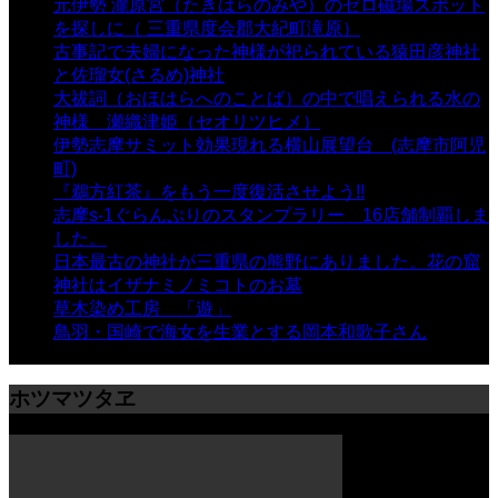
元伊勢 瀧原宮（たきはらのみや）のゼロ磁場スポット
を探しに（ 三重県度会郡大紀町滝原）
- 24,916 views
古事記で夫婦になった神様が祀られている猿田彦神社
と佐瑠女(さるめ)神社
- 21,857 views
大祓詞（おほはらへのことば）の中で唱えられる水の
神様 瀬織津姫（セオリツヒメ）
- 16,960 views
伊勢志摩サミット効果現れる横山展望台 (志摩市阿児
町)
- 10,374 views
『鵜方紅茶』をもう一度復活させよう!!
- 9,040 views
志摩s-1ぐらんぷりのスタンプラリー 16店舗制覇しま
した。
- 8,106 views
日本最古の神社が三重県の熊野にありました。花の窟
神社はイザナミノミコトのお墓
- 8,064 views
草木染め工房 「遊」
- 7,882 views
鳥羽・国崎で海女を生業とする岡本和歌子さん
- 6,988
views
ホツマツタヱ