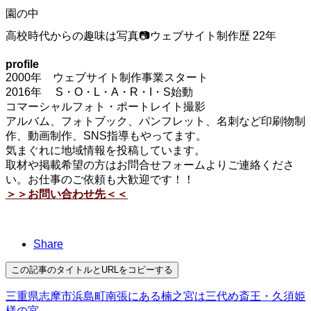
園の中
高校時代からの趣味は写真📷ウェブサイト制作歴 22年
profile
2000年 ウェブサイト制作事業スタート
2016年 S・O・L・A・R・I・S始動
コマーシャルフォト・ポートレイト撮影
アルバム、フォトブック、パンフレット、名刺など印刷物制
作、動画制作、SNS指導もやってます。
気まぐれに地域情報を投稿しています。
取材や掲載希望の方はお問合せフォームよりご連絡くださ
い。お仕事のご依頼も大歓迎です！！
＞＞お問い合わせ先＜＜
Share
この記事のタイトルとURLをコピーする
三重県志摩市浜島町南張にある楠之宮は三代め斎王・久須姫
様の宮