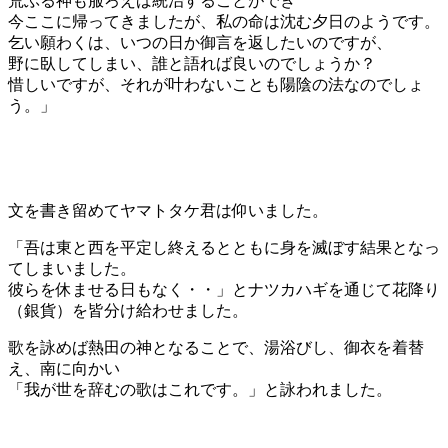
荒ぶる神も服ろえば統治することができ
今ここに帰ってきましたが、私の命は沈む夕日のようです。
乞い願わくは、いつの日か御言を返したいのですが、
野に臥してしまい、誰と語れば良いのでしょうか？
惜しいですが、それが叶わないことも陽陰の法なのでしょ
う。」
文を書き留めてヤマトタケ君は仰いました。
「吾は東と西を平定し終えるとともに身を滅ぼす結果となっ
てしまいました。
彼らを休ませる日もなく・・」とナツカハギを通じて花降り
（銀貨）を皆分け給わせました。
歌を詠めば熱田の神となることで、湯浴びし、御衣を着替
え、南に向かい
「我が世を辞むの歌はこれです。」と詠われました。