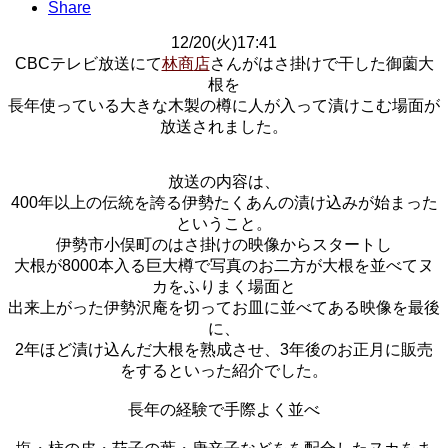
Share
12/20(火)17:41
CBCテレビ放送にて
林商
店
さんがはさ掛けで干した御薗大
根を
長年使っている大きな木製の樽に人が入って漬けこむ場面が
放送されました。
放送の内容は、
400年以上の伝統を誇る伊勢たくあんの漬け込みが始まった
ということ。
伊勢市小俣町のはさ掛けの映像からスタートし
大根が8000本入る巨大樽で写真のお二方が大根を並べてヌ
カをふりまく場面と
出来上がった伊勢沢庵を切ってお皿に並べてある映像を最後
に、
2年ほど漬け込んだ大根を熟成させ、3年後のお正月に販売
をするといった紹介でした。
長年の経験で手際よく並べ