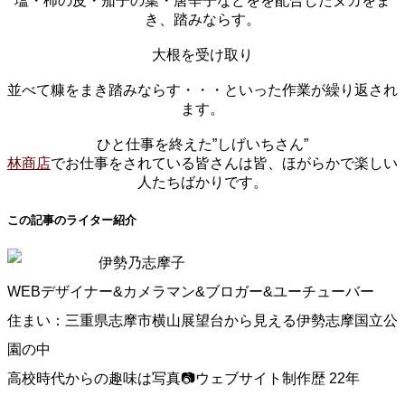
塩・柿の皮・茄子の葉・唐辛子などをを配合したヌカをま
き、踏みならす。
大根を受け取り
並べて糠をまき踏みならす・・・といった作業が繰り返され
ます。
ひと仕事を終えた”しげいちさん”
林商店
でお仕事をされている皆さんは皆、ほがらかで楽しい
人たちばかりです。
この記事のライター紹介
伊勢乃志摩子
WEBデザイナー&カメラマン&ブロガー&ユーチューバー
住まい：三重県志摩市横山展望台から見える伊勢志摩国立公
園の中
高校時代からの趣味は写真📷ウェブサイト制作歴 22年