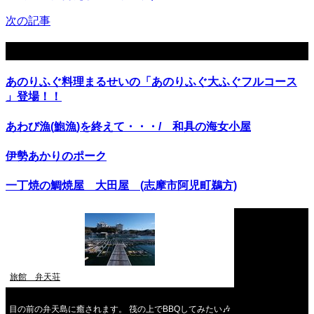
次の記事
関連記事
あのりふぐ料理まるせいの「あのりふぐ大ふぐフルコース
」登場！！
あわび漁(鮑漁)を終えて・・・/ 和具の海女小屋
伊勢あかりのポーク
一丁焼の鯛焼屋 大田屋 (志摩市阿児町鵜方)
旅館 弁天荘
目の前の弁天島に癒されます。 筏の上でBBQしてみたい🎶