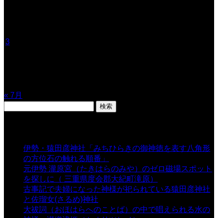
2026年8月
月
火
水
木
金
土
日
1
2
3
4
5
6
7
8
9
10
11
12
13
14
15
16
17
18
19
20
21
22
23
24
25
26
27
28
29
30
31
« 7月
検
索:
表示数
伊勢・猿田彦神社「みちひらきの御神徳を表す八角形
の方位石の触れる順番」
- 54,642 views
元伊勢 瀧原宮（たきはらのみや）のゼロ磁場スポット
を探しに（ 三重県度会郡大紀町滝原）
- 24,925 views
古事記で夫婦になった神様が祀られている猿田彦神社
と佐瑠女(さるめ)神社
- 21,861 views
大祓詞（おほはらへのことば）の中で唱えられる水の