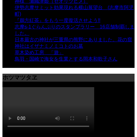
神様 瀬織津姫（セオリツヒメ）
- 16,964 views
伊勢志摩サミット効果現れる横山展望台 (志摩市阿児
町)
- 10,375 views
『鵜方紅茶』をもう一度復活させよう!!
- 9,040 views
志摩s-1ぐらんぷりのスタンプラリー 16店舗制覇しま
した。
- 8,106 views
日本最古の神社が三重県の熊野にありました。花の窟
神社はイザナミノミコトのお墓
- 8,069 views
草木染め工房 「遊」
- 7,885 views
鳥羽・国崎で海女を生業とする岡本和歌子さん
- 6,990
views
ホツマツタヱ