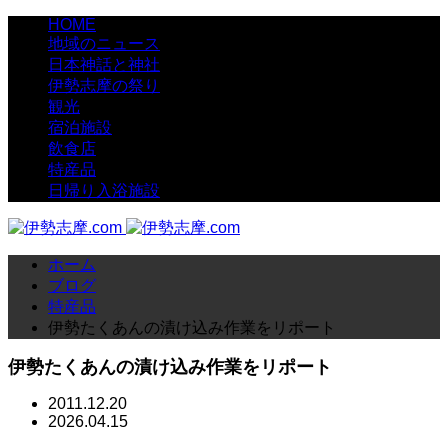
HOME
地域のニュース
日本神話と神社
伊勢志摩の祭り
観光
宿泊施設
飲食店
特産品
日帰り入浴施設
ホーム
ブログ
特産品
伊勢たくあんの漬け込み作業をリポート
伊勢たくあんの漬け込み作業をリポート
2011.12.20
2026.04.15