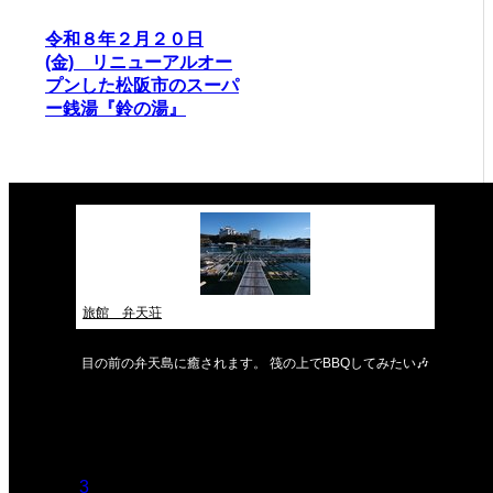
令和８年２月２０日
(金) リニューアルオー
プンした松阪市のスーパ
ー銭湯『鈴の湯』
旅館 弁天荘
目の前の弁天島に癒されます。 筏の上でBBQしてみたい🎶
2026年8月
月
火
水
木
金
土
日
1
2
3
4
5
6
7
8
9