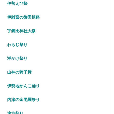
伊勢えび祭
伊雑宮の御田植祭
宇氣比神社大祭
わらじ祭り
潮かけ祭り
山神の猗子舞
伊勢地かんこ踊り
内瀬の金毘羅祭り
途方祭り