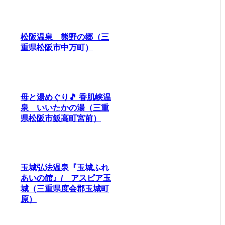
松阪温泉 熊野の郷（三
重県松阪市中万町）
母と湯めぐり🎵 香肌峡温
泉 いいたかの湯（三重
県松阪市飯高町宮前）
玉城弘法温泉『玉城ふれ
あいの館』/ アスピア玉
城（三重県度会郡玉城町
原）