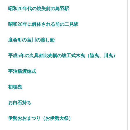
昭和
20
年代の焼失前の鳥羽駅
昭和
28
年に解体される前の二見駅
度会町の宮川の渡し船
平成
5
年の久具都比売橋の竣工式木曳（陸曳、川曳）
宇治橋渡始式
初穗曳
お白石持ち
伊勢おおまつり（お伊勢大祭）