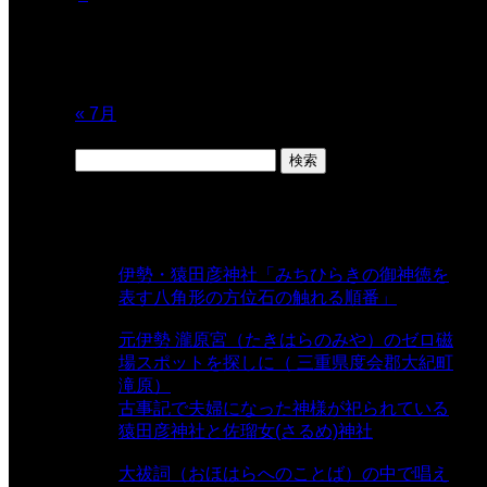
10
11
12
13
14
15
16
17
18
19
20
21
22
23
24
25
26
27
28
29
30
31
« 7月
検
索:
表示数
伊勢・猿田彦神社「みちひらきの御神徳を
表す八角形の方位石の触れる順番」
-
54,643 views
元伊勢 瀧原宮（たきはらのみや）のゼロ磁
場スポットを探しに（ 三重県度会郡大紀町
滝原）
- 24,925 views
古事記で夫婦になった神様が祀られている
猿田彦神社と佐瑠女(さるめ)神社
- 21,861
views
大祓詞（おほはらへのことば）の中で唱え