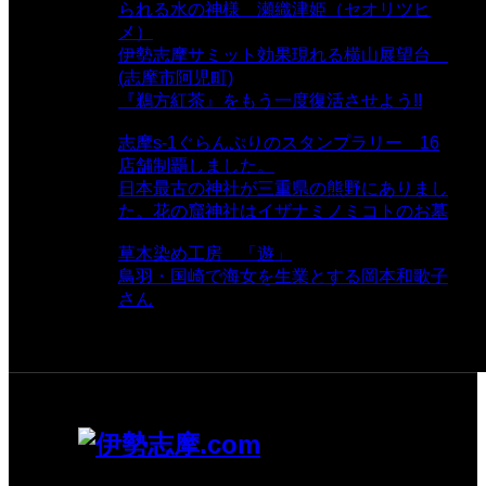
られる水の神様 瀬織津姫（セオリツヒ
メ）
- 16,964 views
伊勢志摩サミット効果現れる横山展望台
(志摩市阿児町)
- 10,375 views
『鵜方紅茶』をもう一度復活させよう!!
-
9,040 views
志摩s-1ぐらんぷりのスタンプラリー 16
店舗制覇しました。
- 8,106 views
日本最古の神社が三重県の熊野にありまし
た。花の窟神社はイザナミノミコトのお墓
- 8,069 views
草木染め工房 「遊」
- 7,885 views
鳥羽・国崎で海女を生業とする岡本和歌子
さん
- 6,990 views