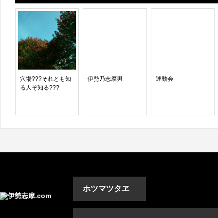
穴場???それとも知
伊勢乃志摩男
運動会
る人ぞ知る???
ホツマツタヱ