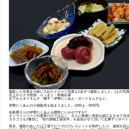
撮影した写真を小鉢に入れたイメージ写真も1品ずつ撮影しました。(上の写真
左上からナタ割漬・らっきょ・和風白菜
左下からオイキムチ・梅干・伊勢たくあん・ポントキムチなど。
伊勢たくあんの小袋販売も始まりました。(300ｇ・800円)
化粧樽入りの伊勢たくあんを贈答にいかがですか?
オンラインページの更新だけではなく、さらに検索に有効な細工をさせて頂
カテゴリも2番目に「旬の漬物工場見学」を追加させて頂いて志摩子リポート
長女、撮影のあいだは工場でビーズのブレスレットを制作したり、漫画を読