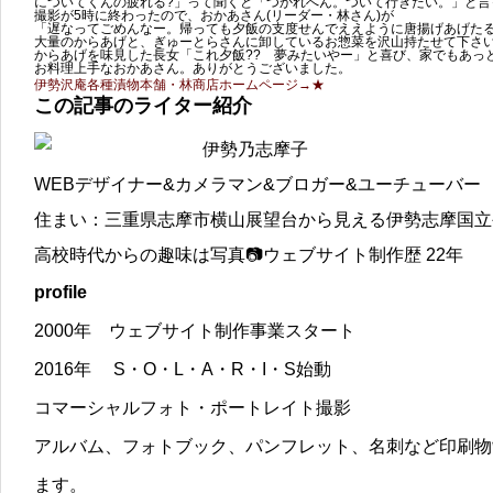
についてくんの疲れる?」って聞くと「つかれへん。ついて行きたい。」と言
撮影が5時に終わったので、おかあさん(リーダー・林さん)が
「遅なってごめんなー。帰っても夕飯の支度せんでええように唐揚げあげた
大量のからあげと、ぎゅーとらさんに卸しているお惣菜を沢山持たせて下さ
からあげを味見した長女「これ夕飯?? 夢みたいやー」と喜び、家でもあっ
お料理上手なおかあさん。ありがとうございました。
伊勢沢庵各種漬物本舗・林商店ホームページ→★
この記事のライター紹介
伊勢乃志摩子
WEBデザイナー&カメラマン&ブロガー&ユーチューバー
住まい：三重県志摩市横山展望台から見える伊勢志摩国立
高校時代からの趣味は写真📷ウェブサイト制作歴 22年
profile
2000年 ウェブサイト制作事業スタート
2016年 S・O・L・A・R・I・S始動
コマーシャルフォト・ポートレイト撮影
アルバム、フォトブック、パンフレット、名刺など印刷物
ます。