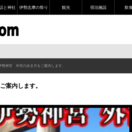
話と神社
伊勢志摩の祭り
観光
宿泊施設
飲
伊勢神宮 外宮の歩き方をご案内します。
ご案内します。