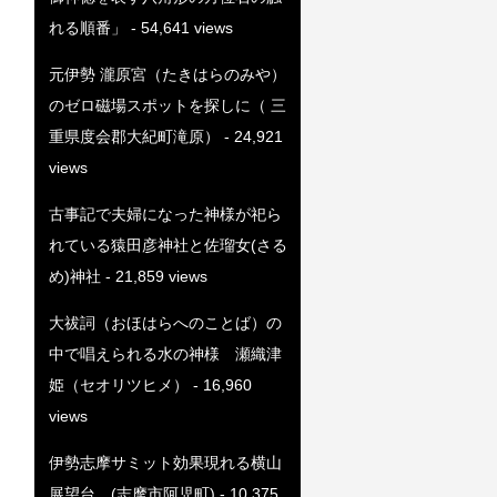
れる順番」
- 54,641 views
元伊勢 瀧原宮（たきはらのみや）
のゼロ磁場スポットを探しに（ 三
重県度会郡大紀町滝原）
- 24,921
views
古事記で夫婦になった神様が祀ら
れている猿田彦神社と佐瑠女(さる
め)神社
- 21,859 views
大祓詞（おほはらへのことば）の
中で唱えられる水の神様 瀬織津
姫（セオリツヒメ）
- 16,960
views
伊勢志摩サミット効果現れる横山
展望台 (志摩市阿児町)
- 10,375