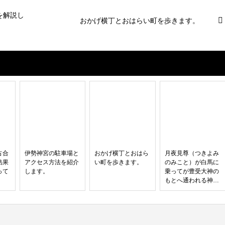
を解説し
おかげ横丁とおはらい町を歩きます。
占合
伊勢神宮の駐車場と
おかげ横丁とおはら
月夜見尊（つきよみ
結果
アクセス方法を紹介
い町を歩きます。
のみこと）が白馬に
って
します。
乗ってが豊受大神の
もとへ通われる神路
通（かみじどおり）