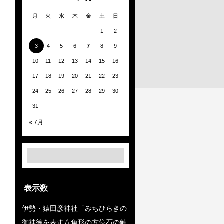
月
火
水
木
金
土
日
1
2
3
4
5
6
7
8
9
10
11
12
13
14
15
16
17
18
19
20
21
22
23
24
25
26
27
28
29
30
31
« 7月
表示数
伊勢・猿田彦神社「みちひらきの
御神徳を表す八角形の方位石の触