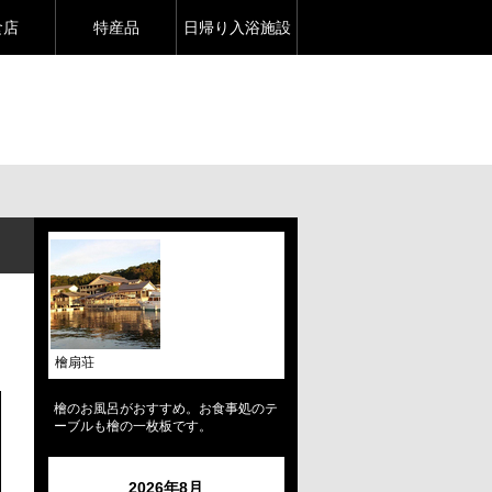
食店
特産品
日帰り入浴施設
檜扇荘
檜のお風呂がおすすめ。お食事処のテ
ーブルも檜の一枚板です。
2026年8月