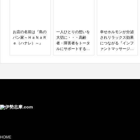
お店の名前は『島の
一人ひとりの想いを
幸せホルモンが分泌
パン家～ＨａＮａＲ
大切に・・・高齢
されリラックス効果
ｅ（ハナレ）～』
者・障害者をトータ
につながる『インフ
ルにサポートする伊
ァントマッサージ』
勢市小俣町の「ケア
(ベビーマッサージ)
フィット」スタッフ
募集中！！
HOME