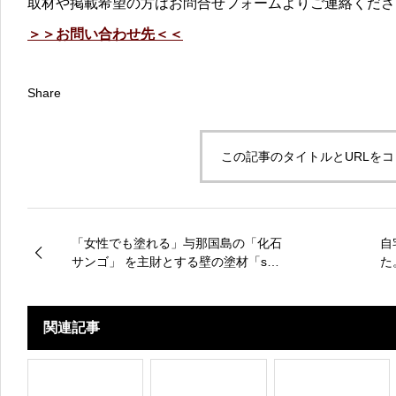
取材や掲載希望の方はお問合せフォームよりご連絡くださ
＞＞お問い合わせ先＜＜
Share
この記事のタイトルとURLを
「女性でも塗れる」与那国島の「化石
自
サンゴ」 を主財とする壁の塗材「san
た
go wall（サンゴウォール）」の展示会
場
関連記事