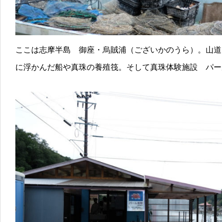
ここは志摩半島 御座・烏賊浦（ございかのうら）。山道
に浮かんだ船や真珠の養殖筏。そして真珠体験施設 パー