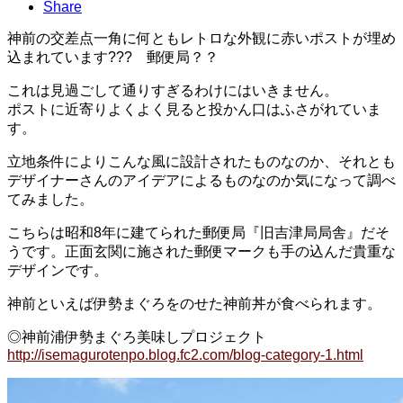
Share
神前の交差点一角に何ともレトロな外観に赤いポストが埋め
込まれています??? 郵便局？？
これは見過ごして通りすぎるわけにはいきません。
ポストに近寄りよくよく見ると投かん口はふさがれていま
す。
立地条件によりこんな風に設計されたものなのか、それとも
デザイナーさんのアイデアによるものなのか気になって調べ
てみました。
こちらは昭和8年に建てられた郵便局『旧吉津局局舎』だそ
うです。正面玄関に施された郵便マークも手の込んだ貴重な
デザインです。
神前といえば伊勢まぐろをのせた神前丼が食べられます。
◎神前浦伊勢まぐろ美味しプロジェクト
http://isemagurotenpo.blog.fc2.com/blog-category-1.html