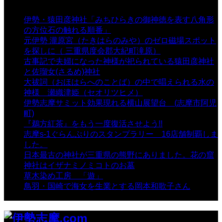
伊勢・猿田彦神社「みちひらきの御神徳を表す八角形
の方位石の触れる順番」
- 54,698 views
元伊勢 瀧原宮（たきはらのみや）のゼロ磁場スポット
を探しに（ 三重県度会郡大紀町滝原）
- 24,930 views
古事記で夫婦になった神様が祀られている猿田彦神社
と佐瑠女(さるめ)神社
- 21,861 views
大祓詞（おほはらへのことば）の中で唱えられる水の
神様 瀬織津姫（セオリツヒメ）
- 16,970 views
伊勢志摩サミット効果現れる横山展望台 (志摩市阿児
町)
- 10,375 views
『鵜方紅茶』をもう一度復活させよう!!
- 9,040 views
志摩s-1ぐらんぷりのスタンプラリー 16店舗制覇しま
した。
- 8,106 views
日本最古の神社が三重県の熊野にありました。花の窟
神社はイザナミノミコトのお墓
- 8,071 views
草木染め工房 「遊」
- 7,885 views
鳥羽・国崎で海女を生業とする岡本和歌子さん
- 6,990
views