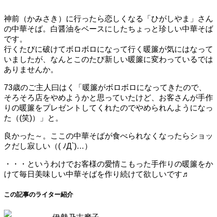
神前（かみさき）に行ったら恋しくなる「ひがしやま」さん
の中華そば。白醤油をベースにしたちょっと珍しい中華そば
です。
行くたびに破けてボロボロになって行く暖簾が気にはなって
いましたが、なんとこのたび新しい暖簾に変わっているでは
ありませんか。
73歳のご主人曰はく「暖簾がボロボロになってきたので、
そろそろ店をやめようかと思っていたけど、お客さんが手作
りの暖簾をプレゼントしてくれたのでやめられんようになっ
た（(笑)）」と。
良かった～。ここの中華そばが食べられなくなったらショッ
クだし寂しい（( ﾉД`)…）
・・・というわけでお客様の愛情こもった手作りの暖簾をか
けて毎日美味しい中華そばを作り続けて欲しいです♬
この記事のライター紹介