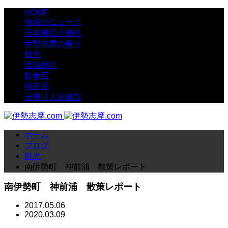
HOME
地域のニュース
日本神話と神社
伊勢志摩の祭り
観光
宿泊施設
飲食店
特産品
日帰り入浴施設
ホーム
ブログ
観光
南伊勢町 神前浦 散策レポート
南伊勢町 神前浦 散策レポート
2017.05.06
2020.03.09