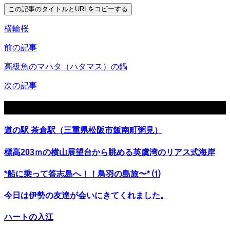
この記事のタイトルとURLをコピーする
横輪桜
前の記事
高級魚のマハタ（ハタマス）の鍋
次の記事
関連記事
道の駅 茶倉駅（三重県松阪市飯南町粥見）
標高203ｍの横山展望台から眺める英虞湾のリアス式海岸
*船に乗って答志島へ！！鳥羽の島旅〜* ⑴
今日は伊勢の友達が会いにきてくれました。
ハートの入江