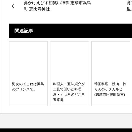
鼻かけえびす初笑い神事:志摩市浜島
育
町 恵比寿神社
里
関連記事
海女のてこねは浜島
料理人・五味貞介が
韓国料理 焼肉 竹
のプリンスで。
二見で開いた料理
りんのゲタカルビ
屋・くつろぎどころ
(志摩市阿児町鵜方)
五峯庵