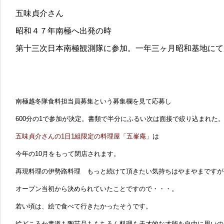
五味貞介さん
昭和４７年南極へ出発の時
第十三次日本南極観測隊に参加。一年三ヶ月昭和基地にて
南極越冬隊食料担当員募集という募集欄を見て応募し
600分の1で参加が決定。書類で半分にふるい次は面接で絞り込まれた
五味貞介さんの1日1組限定の料理屋「五峯庵」
は
今年の10月をもって閉店されます。
再現料理の伊勢路料理 もっと続けて頂きたい気持ちはやまやまですが
オープン当初から決められていたことですので・・・。
若い頃は、絵で食べて行きたかったそうです。
絵どころか書道も陶芸品ももちろん料理も天才的な才能を自由に思いの