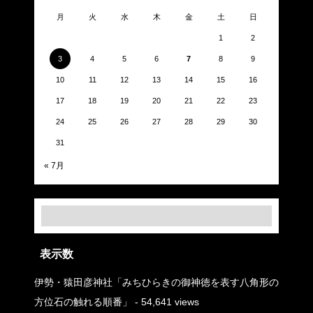
月
火
水
木
金
土
日
1
2
3
4
5
6
7
8
9
10
11
12
13
14
15
16
17
18
19
20
21
22
23
24
25
26
27
28
29
30
31
« 7月
表示数
伊勢・猿田彦神社「みちひらきの御神徳を表す八角形の
方位石の触れる順番」
- 54,641 views