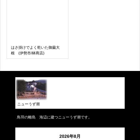
はさ掛けでよく乾いた御薗大
根 (伊勢市/林商店)
ニューうず潮
鳥羽の離島 海辺に建つニューうず潮です。
2026年8月