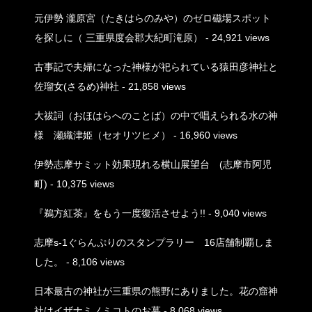
元伊勢 瀧原宮（たきはらのみや）のゼロ磁場スポット
を探しに（ 三重県度会郡大紀町滝原）
- 24,921 views
古事記で夫婦になった神様が祀られている猿田彦神社と
佐瑠女(さるめ)神社
- 21,858 views
大祓詞（おほはらへのことば）の中で唱えられる水の神
様 瀬織津姫（セオリツヒメ）
- 16,960 views
伊勢志摩サミット効果現れる横山展望台 (志摩市阿児
町)
- 10,375 views
『鵜方紅茶』をもう一度復活させよう!!
- 9,040 views
志摩s-1ぐらんぷりのスタンプラリー 16店舗制覇しま
した。
- 8,106 views
日本最古の神社が三重県の熊野にありました。花の窟神
社はイザナミノミコトのお墓
- 8,068 views