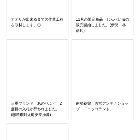
アオサが出来るまでの作業工程
12月の限定商品 じんべい漬の
を取材します。①
販売開始しました。(伊勢・林
商店)
三重ブランド あのりふぐ 2
南勢養鶏 直営アンテナショッ
度目の入札が行われました。
プ 「コッコランド」
(志摩市阿児町安乗漁港)