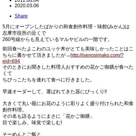
2012.08.04
2020.03.06
Share
5月にオープンしたばかりの和食創作料理・味館(みかん)は
志摩市役所の近くで
260号線からも見えているマルヤビルの一階です。
前回食べたよこわのユッケ丼がとても美味しかったことはこ
ちらに書かせて頂きましたが→
http://isenosimako.com/?
eid=694
花かご御膳
そのときにお聞きした料理人おすすめの
が食べた
くて
ちびっこたちを連れて食べに行きました。
早速オーダーして、運ばれてきた器にびっくり!!
大きくて丸い籠にお花のように彩りよく盛り付けられた和食
創作料理。
その名も語るようにまさに「花かご御膳」
目で楽しみ、味覚で楽しむ!
そーめんとご飯と