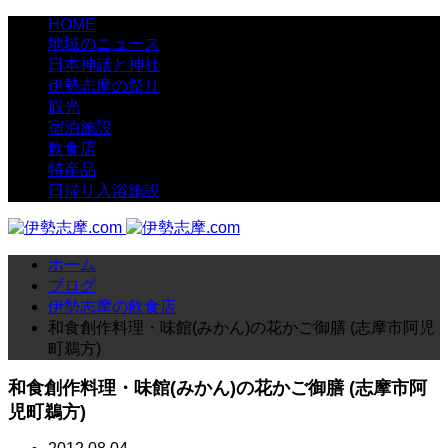
HOME
地域のニュース
日本神話と神社
伊勢志摩の祭り
観光
宿泊施設
飲食店
特産品
日帰り入浴施設
ホーム
ブログ
伊勢志摩の飲食店
和食創作料理・味館(みかん)の花かご御膳 (志摩市阿児
町鵜方)
和食創作料理・味館(みかん)の花かご御膳 (志摩市阿
児町鵜方)