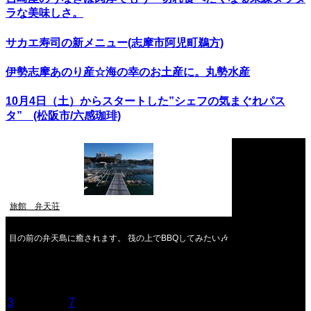
ラな美味しさ。
サカエ寿司の新メニュー(志摩市阿児町鵜方)
伊勢志摩あのり産☆海の幸のお土産に。丸勢水産
10月4日（土）からスタートした”シェフの気まぐれパス
タ” (松阪市/六感珈琲)
旅館 弁天荘
目の前の弁天島に癒されます。 筏の上でBBQしてみたい🎶
2026年8月
月
火
水
木
金
土
日
1
2
3
4
5
6
7
8
9