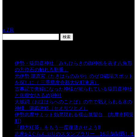
10
11
12
13
14
15
16
17
18
19
20
21
22
23
24
25
26
27
28
29
30
31
« 7月
検
索:
表示数
伊勢・猿田彦神社「みちひらきの御神徳を表す八角形
の方位石の触れる順番」
- 54,719 views
元伊勢 瀧原宮（たきはらのみや）のゼロ磁場スポット
を探しに（ 三重県度会郡大紀町滝原）
- 24,933 views
古事記で夫婦になった神様が祀られている猿田彦神社
と佐瑠女(さるめ)神社
- 21,861 views
大祓詞（おほはらへのことば）の中で唱えられる水の
神様 瀬織津姫（セオリツヒメ）
- 16,970 views
伊勢志摩サミット効果現れる横山展望台 (志摩市阿児
町)
- 10,375 views
『鵜方紅茶』をもう一度復活させよう!!
- 9,040 views
志摩s-1ぐらんぷりのスタンプラリー 16店舗制覇しま