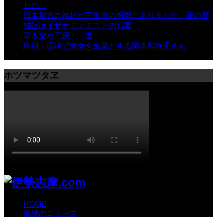
した。
- 8,106 views
日本最古の神社が三重県の熊野にありました。花の窟
神社はイザナミノミコトのお墓
- 8,071 views
草木染め工房 「遊」
- 7,885 views
鳥羽・国崎で海女を生業とする岡本和歌子さん
- 6,990
views
ホツマツタヱ
HOME
地域のニュース