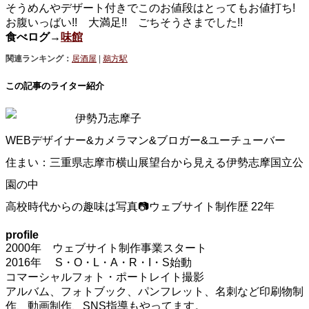
そうめんやデザート付きでこのお値段はとってもお値打ち!
お腹いっばい!! 大満足!! ごちそうさまでした!!
食べログ→
味館
関連ランキング：
居酒屋
|
鵜方駅
この記事のライター紹介
伊勢乃志摩子
WEBデザイナー&カメラマン&ブロガー&ユーチューバー
住まい：三重県志摩市横山展望台から見える伊勢志摩国立公
園の中
高校時代からの趣味は写真📷ウェブサイト制作歴 22年
profile
2000年 ウェブサイト制作事業スタート
2016年 S・O・L・A・R・I・S始動
コマーシャルフォト・ポートレイト撮影
アルバム、フォトブック、パンフレット、名刺など印刷物制
作、動画制作、SNS指導もやってます。