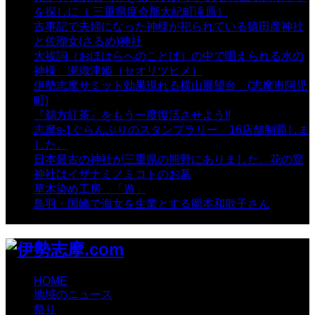
を探しに（ 三重県度会郡大紀町滝原）
- 24,921 views
古事記で夫婦になった神様が祀られている猿田彦神社
と佐瑠女(さるめ)神社
- 21,859 views
大祓詞（おほはらへのことば）の中で唱えられる水の
神様 瀬織津姫（セオリツヒメ）
- 16,960 views
伊勢志摩サミット効果現れる横山展望台 (志摩市阿児
町)
- 10,375 views
『鵜方紅茶』をもう一度復活させよう!!
- 9,040 views
志摩s-1ぐらんぷりのスタンプラリー 16店舗制覇しま
した。
- 8,106 views
日本最古の神社が三重県の熊野にありました。花の窟
神社はイザナミノミコトのお墓
- 8,068 views
草木染め工房 「遊」
- 7,885 views
鳥羽・国崎で海女を生業とする岡本和歌子さん
- 6,989
views
HOME
地域のニュース
祭り