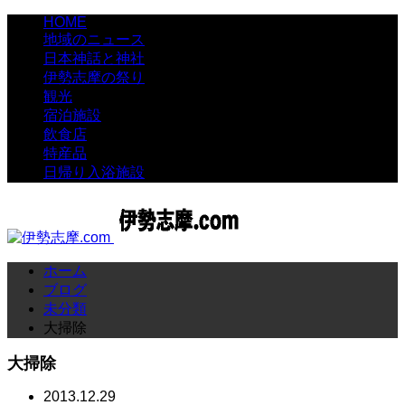
HOME
地域のニュース
日本神話と神社
伊勢志摩の祭り
観光
宿泊施設
飲食店
特産品
日帰り入浴施設
ホーム
ブログ
未分類
大掃除
大掃除
2013.12.29