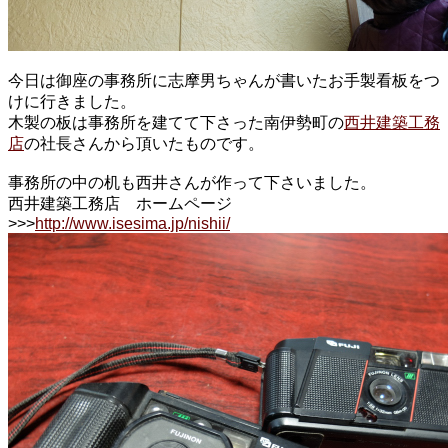
今日は御座の事務所に志摩男ちゃんが書いたお手製看板をつ
けに行きました。
木製の板は事務所を建てて下さった南伊勢町の
西井建築工務
店
の社長さんから頂いたものです。
事務所の中の机も西井さんが作って下さいました。
西井建築工務店 ホームページ
>>>
http://www.isesima.jp/nishii/