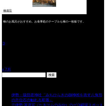
檜扇荘
檜のお風呂がおすすめ。お食事処のテーブルも檜の一枚板です。
2026年8月
月
火
水
木
金
土
日
1
2
3
4
5
6
7
8
9
10
11
12
13
14
15
16
17
18
19
20
21
22
23
24
25
26
27
28
29
30
31
« 7月
検
索:
表示数
伊勢・猿田彦神社「みちひらきの御神徳を表す八角形
の方位石の触れる順番」
- 54,641 views
元伊勢 瀧原宮（たきはらのみや）のゼロ磁場スポット