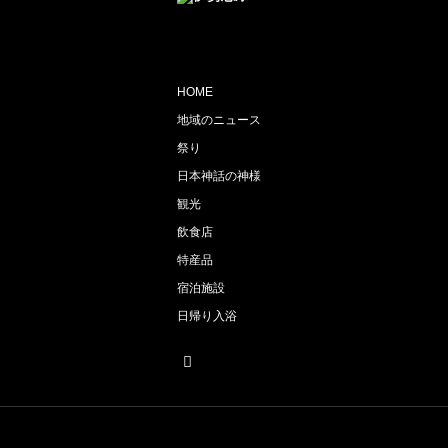
HOME
地域のニュース
祭り
日本神話の神様
観光
飲食店
特産品
宿泊施設
日帰り入浴