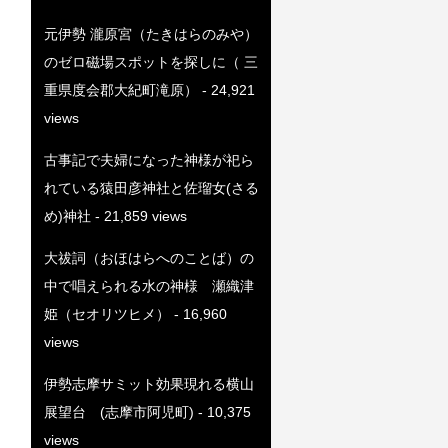
元伊勢 瀧原宮（たきはらのみや）
のゼロ磁場スポットを探しに（ 三
重県度会郡大紀町滝原）
- 24,921
views
古事記で夫婦になった神様が祀ら
れている猿田彦神社と佐瑠女(さる
め)神社
- 21,859 views
大祓詞（おほはらへのことば）の
中で唱えられる水の神様 瀬織津
姫（セオリツヒメ）
- 16,960
views
伊勢志摩サミット効果現れる横山
展望台 (志摩市阿児町)
- 10,375
views