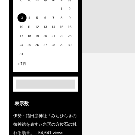
1
2
3
4
5
6
7
8
9
10
11
12
13
14
15
16
17
18
19
20
21
22
23
24
25
26
27
28
29
30
31
« 7月
表示数
伊勢・猿田彦神社「みちひらきの
御神徳を表す八角形の方位石の触
れる順番」
- 54,641 views