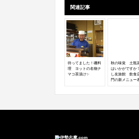
関連記事
待ってました！磯料
秋の味覚 土瓶
理 ヨットの名物ナ
はいかがですか
マコ茶漬け✨
し友旅館 飲食
門の新メニュー
（南伊勢町 古和