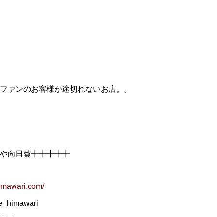
ファンのお客様が途切れないお店。。
や向日葵╋┿╋┿╋
himawari.com/
imawari