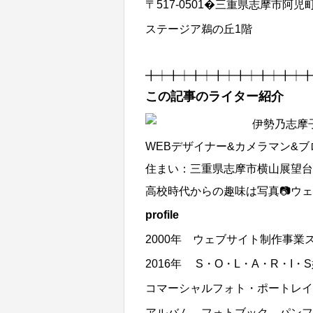
〒517-0501�三重県志摩市阿児町鵜
ステージア鵜の丘1階
╋┿╋┿╋┿╋┿╋┿╋┿╋┿╋
この記事のライター紹介
伊勢乃志摩
WEBデザイナー&カメラマン&
住まい：三重県志摩市横山展望台
高校時代からの趣味は写真📷ウェ
profile
2000年 ウェブサイト制作事業
2016年 S・O・L・A・R・I
コマーシャルフォト・ポートレイ
アルバム、フォトブック、パンフ