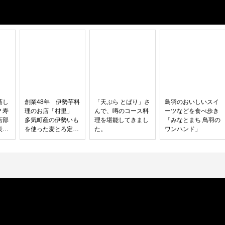
蒸し
創業48年 伊勢芋料
「天ぷら とばり」さ
鳥羽のおいしいスイ
？寿
理のお店「柑里」
んで、噂のコース料
ーツなどを食べ歩き
店部
多気町産の伊勢いも
理を堪能してきまし
「みなとまち 鳥羽の
表
を使った麦とろ定食
た。
ワンハンド」
浦）
が人気NO.1のわけ