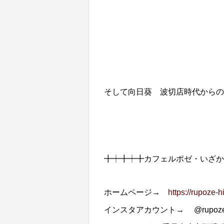
そして向日葵 波切店時代からの
╋┿╋┿╋カフェルポゼ・いざか
ホームページ→
https://rupoze-
インスタアカウント→ @rupoze_h