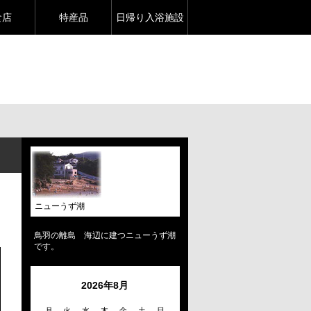
食店
特産品
日帰り入浴施設
ニューうず潮
鳥羽の離島 海辺に建つニューうず潮
です。
2026年8月
月
火
水
木
金
土
日