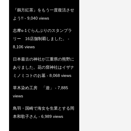
『鵜方紅茶』をもう一度復活させ
よう!!
- 9,040 views
志摩s-1ぐらんぷりのスタンプラ
リー 16店舗制覇しました。
-
8,106 views
日本最古の神社が三重県の熊野に
ありました。花の窟神社はイザナ
ミノミコトのお墓
- 8,068 views
草木染め工房 「遊」
- 7,885
views
鳥羽・国崎で海女を生業とする岡
本和歌子さん
- 6,989 views