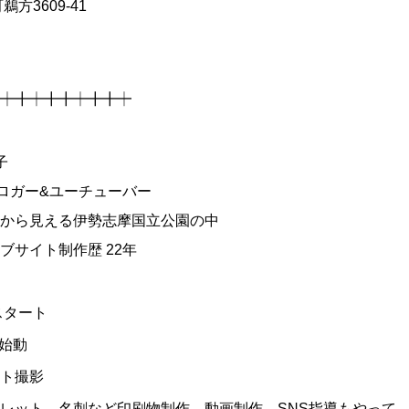
方3609-41
┿╋┿╋╋┿╋╋┿
子
ブロガー&ユーチューバー
から見える伊勢志摩国立公園の中
ブサイト制作歴 22年
スタート
・S始動
ト撮影
レット、名刺など印刷物制作、動画制作、SNS指導もやって