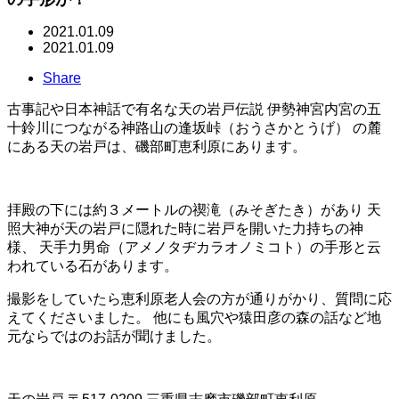
2021.01.09
2021.01.09
Share
古事記や日本神話で有名な天の岩戸伝説 伊勢神宮内宮の五
十鈴川につながる神路山の逢坂峠（おうさかとうげ） の麓
にある天の岩戸は、磯部町恵利原にあります。
拝殿の下には約３メートルの禊滝（みそぎたき）があり 天
照大神が天の岩戸に隠れた時に岩戸を開いた力持ちの神
様、 天手力男命（アメノタヂカラオノミコト）の手形と云
われている石があります。
撮影をしていたら恵利原老人会の方が通りがかり、質問に応
えてくださいました。 他にも風穴や猿田彦の森の話など地
元ならではのお話が聞けました。