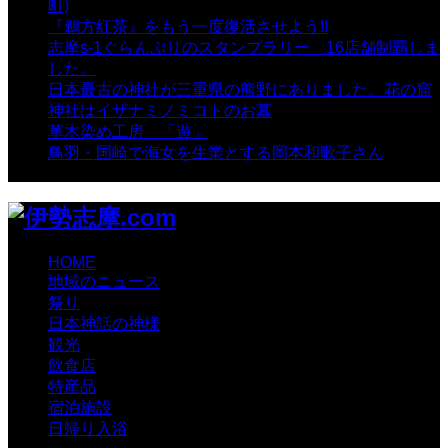
町)
- 10,374 views
『鵜方紅茶』をもう一度復活させよう!!
- 9,040 views
志摩s-1ぐらんぷりのスタンプラリー 16店舗制覇しま
した。
- 8,106 views
日本最古の神社が三重県の熊野にありました。花の窟
神社はイザナミノミコトのお墓
- 8,064 views
草木染め工房 「遊」
- 7,882 views
鳥羽・国崎で海女を生業とする岡本和歌子さん
- 6,987
views
HOME
地域のニュース
祭り
日本神話の神様
観光
飲食店
特産品
宿泊施設
日帰り入浴