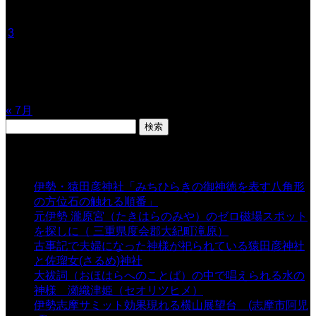
月
火
水
木
金
土
日
1
2
3
4
5
6
7
8
9
10
11
12
13
14
15
16
17
18
19
20
21
22
23
24
25
26
27
28
29
30
31
« 7月
検
索:
表示数
伊勢・猿田彦神社「みちひらきの御神徳を表す八角形
の方位石の触れる順番」
- 54,627 views
元伊勢 瀧原宮（たきはらのみや）のゼロ磁場スポット
を探しに（ 三重県度会郡大紀町滝原）
- 24,915 views
古事記で夫婦になった神様が祀られている猿田彦神社
と佐瑠女(さるめ)神社
- 21,857 views
大祓詞（おほはらへのことば）の中で唱えられる水の
神様 瀬織津姫（セオリツヒメ）
- 16,960 views
伊勢志摩サミット効果現れる横山展望台 (志摩市阿児