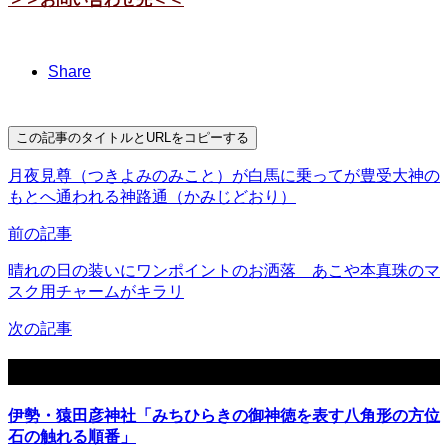
Share
この記事のタイトルとURLをコピーする
月夜見尊（つきよみのみこと）が白馬に乗ってが豊受大神の
もとへ通われる神路通（かみじどおり）
前の記事
晴れの日の装いにワンポイントのお洒落 あこや本真珠のマ
スク用チャームがキラリ
次の記事
関連記事
伊勢・猿田彦神社「みちひらきの御神徳を表す八角形の方位
石の触れる順番」