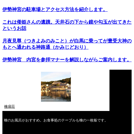
伊勢神宮の駐車場とアクセス方法を紹介します。
これは倭姫さんの遺蹟。天井石の下から鏡や勾玉が出てきた
というお話
月夜見尊（つきよみのみこと）が白馬に乗ってが豊受大神の
もとへ通われる神路通（かみじどおり）
伊勢神宮 内宮を参拝マナーを解説しながらご案内します。
檜扇荘
檜のお風呂がおすすめ。お食事処のテーブルも檜の一枚板です。
2026年8月