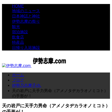
HOME
地域のニュース
日本神話と神社
伊勢志摩の祭り
観光
宿泊施設
飲食店
特産品
日帰り入浴施設
ホーム
ブログ
伊勢乃志摩子ch.
天の岩戸に天手力男命（アメノタヂカラオノミコト）
の手形が！
天の岩戸に天手力男命（アメノタヂカラオノミコト）
の手形が！